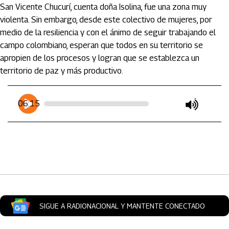
San Vicente Chucurí, cuenta doña Isolina, fue una zona muy
violenta. Sin embargo, desde este colectivo de mujeres, por
medio de la resiliencia y con el ánimo de seguir trabajando el
campo colombiano, esperan que todos en su territorio se
apropien de los procesos y logran que se establezca un
territorio de paz y más productivo.
Artículos Player
Player Articulos
06:15
play
mute
SIGUE A RADIONACIONAL Y MANTENTE CONECTADO