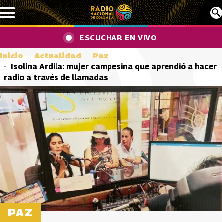
Pasar al contenido principal
ESCUCHAR EN VIVO
Inicio
Actualidad
Paz
Isolina Ardila: mujer campesina que aprendió a hacer
radio a través de llamadas
PAZ