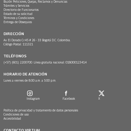
Buzón Peticiones, Quejas, Reclamos y Denuncias
Trámites y Servicios
Directorio de Funcionarios
Estado de su solicitud
Términos y Condiciones
Entrega de Obsequios
DIRECCIÓN
Av. El Dorado Cr.45 # 26 - 33 Bogotá D.C. Colombia.
Código Postal: 111321
TELÉFONOS
(+57) (601) 2200700. Línea gratuita nacional: 018000123414
HORARIO DE ATENCIÓN
Lunes a viernes de 8:00 a.m. a 5:00 p.m.
Instagram
Facebook
X
Política de privacidad y tratamiento de datos personales
Condiciones de uso
Accesibilidad
CONTACTO VIRTUAL