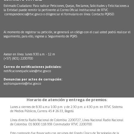
Estimado Ciudadano: Para radicar Peticiones, Quejas, Reclamos, Solicitudes y Felicitaciones a
la Entidad puede remitir lo pertinente al Correo Oficial Institucional de RTVC
correspondencia@rtvc.gov.co
o diligenciar el formulario en línea:
Contacto PQRSD.
Al momento de registrar su petición, se generará un código con el cual usted podrá realizar el
seguimiento, para ello, ingrese a:
Seguimiento de PQRS
Asesor en línea: lunes 9:30 a.m. - 12 m
(+57) (601) 2200700
Correo de notificaciones judiciales:
notificacionesjudiciales@rtvc.gov.co
Denuncias por actos de corrupción:
soytransparente@rtvc.gov.co
Horario de atención y entrega de premios:
Lunes a viernes de 8:30 a.m.a 1:00 p.m. y de 2:30 p.m. a 4:30 p.m. en RTVC Sistema
de Medios Públicos, Carrera 45 # 26-33, Bogotá.
Línea directa Radio Nacional de Colombia: 2200727, Línea Nacional Radio Nacional
de Colombia: 01 8000 118 959. Conmutador RTVC 2200700
Este contenido fue financiado con recursos del Fondo Único de Tecnologías de la