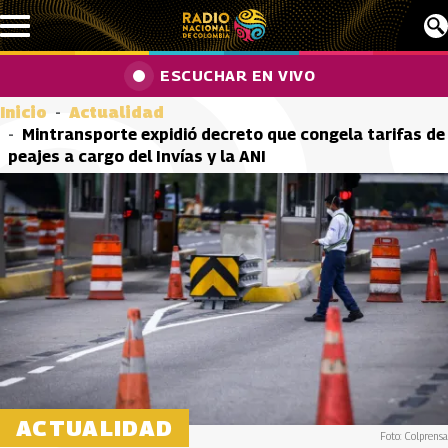
Pasar al contenido principal
ESCUCHAR EN VIVO
Inicio
Actualidad
Mintransporte expidió decreto que congela tarifas de
peajes a cargo del Invías y la ANI
ACTUALIDAD
Foto: Colprensa