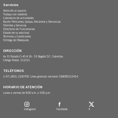
Servicios
Atención al usuario
Trabaja con nosotros
Calendario de actividades
Buzón Peticiones, Quejas, Reclamos y Denuncias
Trámites y Servicios
Directorio de Funcionarios
Estado de su solicitud
Términos y Condiciones
Entrega de Obsequios
DIRECCIÓN
Av. El Dorado Cr.45 # 26 - 33 Bogotá D.C. Colombia.
Código Postal: 111321
TELÉFONOS
(+57) (601) 2200700. Línea gratuita nacional: 018000123414
HORARIO DE ATENCIÓN
Lunes a viernes de 8:00 a.m. a 5:00 p.m.
Instagram
Facebook
X