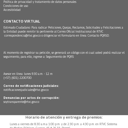
Política de privacidad y tratamiento de datos personales
Condiciones de uso
Accesibilidad
CONTACTO VIRTUAL
Estimado Ciudadano: Para radicar Peticiones, Quejas, Reclamos, Solicitudes y Felicitaciones a
la Entidad puede remitir lo pertinente al Correo Oficial Institucional de RTVC
correspondencia@rtvc.gov.co
o diligenciar el formulario en línea:
Contacto PQRSD.
Al momento de registrar su petición, se generará un código con el cual usted podrá realizar el
seguimiento, para ello, ingrese a:
Seguimiento de PQRS
Asesor en línea: lunes 9:30 a.m. - 12 m
(+57) (601) 2200700
Correo de notificaciones judiciales:
notificacionesjudiciales@rtvc.gov.co
Denuncias por actos de corrupción:
soytransparente@rtvc.gov.co
Horario de atención y entrega de premios:
Lunes a viernes de 8:30 a.m.a 1:00 p.m. y de 2:30 p.m. a 4:30 p.m. en RTVC Sistema
de Medios Públicos, Carrera 45 # 26-33, Bogotá.