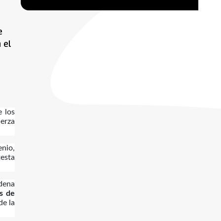
e
 el
e los
uerza
enio,
testa
dena
s de
de la