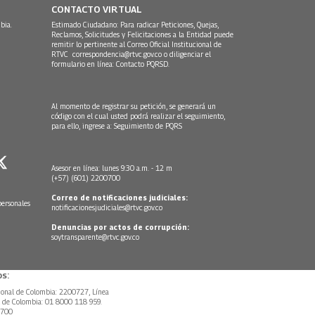
CONTACTO VIRTUAL
bia.
Estimado Ciudadano: Para radicar Peticiones, Quejas,
Reclamos, Solicitudes y Felicitaciones a la Entidad puede
remitir lo pertinente al Correo Oficial Institucional de
RTVC
correspondencia@rtvc.gov.co
o diligenciar el
formulario en línea:
Contacto PQRSD.
Al momento de registrar su petición, se generará un
código con el cual usted podrá realizar el seguimiento,
para ello, ingrese a:
Seguimiento de PQRS
Asesor en línea: lunes 9:30 a.m. - 12 m
(+57) (601) 2200700
Correo de notificaciones judiciales:
personales
notificacionesjudiciales@rtvc.gov.co
Denuncias por actos de corrupción:
soytransparente@rtvc.gov.co
s:
ional de Colombia: 2200727, Línea
l de Colombia: 01 8000 118 959.
0700