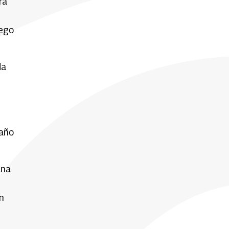
ra
uego
da
 año
una
n