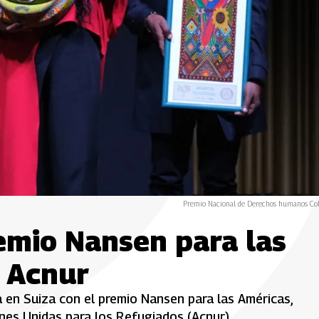
Premio Nacional de Derechos humanos Co
remio Nansen para las
 Acnur
en Suiza con el premio Nansen para las Américas,
es Unidas para los Refugiados (Acnur).