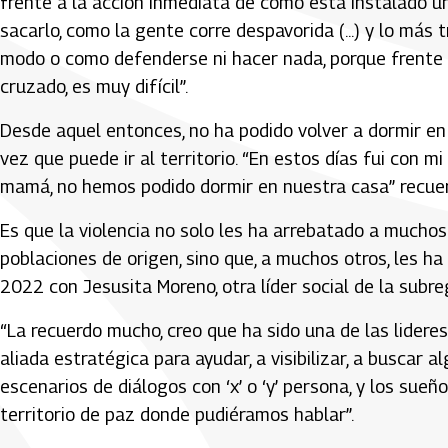
frente a la acción inmediata de como está instalado un
sacarlo, como la gente corre despavorida (...) y lo más tr
modo o como defenderse ni hacer nada, porque frente
cruzado, es muy difícil”.
Desde aquel entonces, no ha podido volver a dormir en
vez que puede ir al territorio. “En estos días fui con mi
mamá, no hemos podido dormir en nuestra casa” recue
Es que la violencia no solo les ha arrebatado a muchos
poblaciones de origen, sino que, a muchos otros, les ha
2022 con Jesusita Moreno, otra líder social de la subre
“La recuerdo mucho, creo que ha sido una de las lideresa
aliada estratégica para ayudar, a visibilizar, a buscar
escenarios de diálogos con ‘x’ o ‘y’ persona, y los su
territorio de paz donde pudiéramos hablar”.