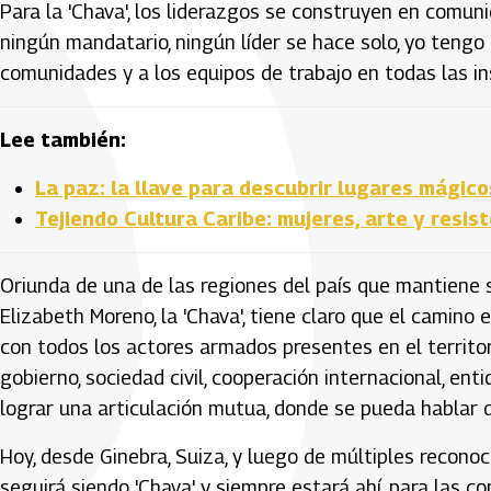
Para la 'Chava', los liderazgos se construyen en comuni
ningún mandatario, ningún líder se hace solo, yo tengo q
comunidades y a los equipos de trabajo en todas las in
Lee también:
La paz: la llave para descubrir lugares mágico
Tejiendo Cultura Caribe: mujeres, arte y resi
Oriunda de una de las regiones del país que mantiene s
Elizabeth Moreno, la 'Chava', tiene claro que el camino 
con todos los actores armados presentes en el territorio
gobierno, sociedad civil, cooperación internacional, en
lograr una articulación mutua, donde se pueda hablar d
Hoy, desde Ginebra, Suiza, y luego de múltiples reconoc
seguirá siendo 'Chava' y siempre estará ahí, para las c