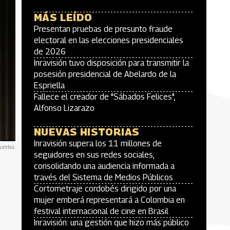
MÁS LEÍDO
Presentan pruebas de presunto fraude
electoral en las elecciones presidenciales
de 2026
Inravisión tuvo disposición para transmitir la
posesión presidencial de Abelardo de la
Espriella
Fallece el creador de "Sábados Felices",
Alfonso Lizarazo
NUEVAS HISTORIAS
Inravisión supera los 11 millones de
lombia.
seguidores en sus redes sociales,
consolidando una audiencia informada a
través del Sistema de Medios Públicos
Cortometraje cordobés dirigido por una
mujer emberá representará a Colombia en
festival internacional de cine en Brasil
Inravisión: una gestión que hizo más público