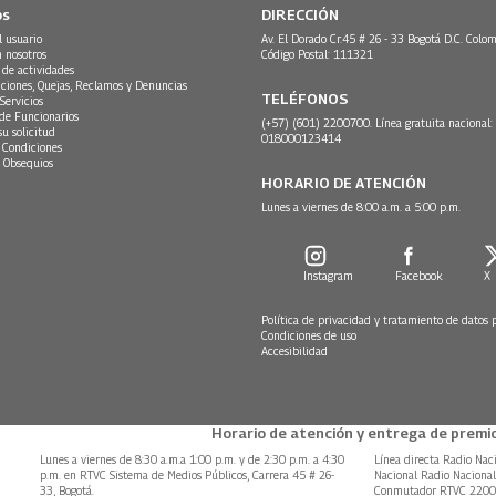
os
DIRECCIÓN
l usuario
Av. El Dorado Cr.45 # 26 - 33 Bogotá D.C. Colom
n nosotros
Código Postal: 111321
 de actividades
ciones, Quejas, Reclamos y Denuncias
TELÉFONOS
Servicios
 de Funcionarios
(+57) (601) 2200700. Línea gratuita nacional:
su solicitud
018000123414
 Condiciones
 Obsequios
HORARIO DE ATENCIÓN
Lunes a viernes de 8:00 a.m. a 5:00 p.m.
Instagram
Facebook
X
Política de privacidad y tratamiento de datos 
Condiciones de uso
Accesibilidad
Horario de atención y entrega de premio
Lunes a viernes de 8:30 a.m.a 1:00 p.m. y de 2:30 p.m. a 4:30
Línea directa Radio Nac
p.m. en RTVC Sistema de Medios Públicos, Carrera 45 # 26-
Nacional Radio Naciona
33, Bogotá.
Conmutador RTVC 220