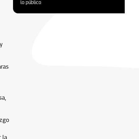
lo público
y
aras
sa,
azgo
 la