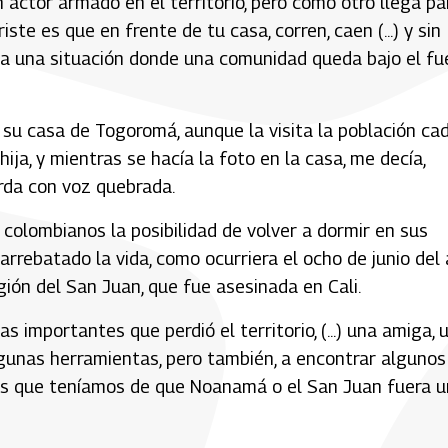
 actor armado en el territorio, pero como otro llega pa
iste es que en frente de tu casa, corren, caen (...) y sin
 a una situación donde una comunidad queda bajo el f
 su casa de Togoromá, aunque la visita la población ca
 hija, y mientras se hacía la foto en la casa, me decía,
rda con voz quebrada.
 colombianos la posibilidad de volver a dormir en sus
 arrebatado la vida, como ocurriera el ocho de junio del
gión del San Juan, que fue asesinada en Cali.
s importantes que perdió el territorio, (...) una amiga, 
 algunas herramientas, pero también, a encontrar algunos
eños que teníamos de que Noanamá o el San Juan fuera u