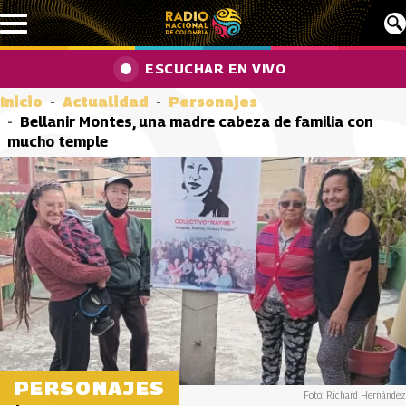
Pasar al contenido principal
ESCUCHAR EN VIVO
Inicio
Actualidad
Personajes
Bellanir Montes, una madre cabeza de familia con
mucho temple
PERSONAJES
Foto: Richard Hernández