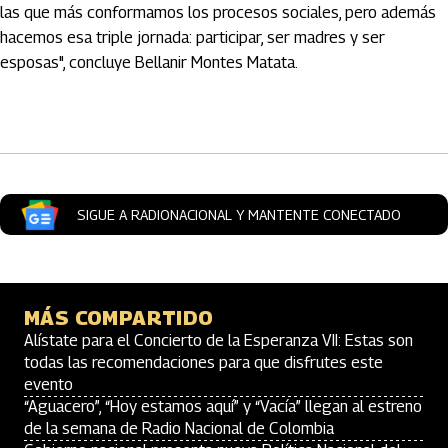
las que más conformamos los procesos sociales, pero además
hacemos esa triple jornada: participar, ser madres y ser
esposas", concluye Bellanir Montes Matata.
Artículos Player
SIGUE A RADIONACIONAL Y MANTENTE CONECTADO
MÁS COMPARTIDO
Alístate para el Concierto de la Esperanza VII: Estas son
todas las recomendaciones para que disfrutes este
evento
“Aguacero”, “Hoy estamos aquí” y “Vacía” llegan al estreno
de la semana de Radio Nacional de Colombia