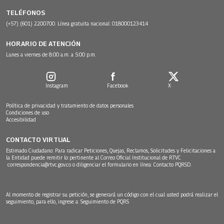
TELÉFONOS
(+57) (601) 2200700. Línea gratuita nacional: 018000123414
HORARIO DE ATENCIÓN
Lunes a viernes de 8:00 a.m. a 5:00 p.m.
Instagram
Facebook
X
Política de privacidad y tratamiento de datos personales
Condiciones de uso
Accesibilidad
CONTACTO VIRTUAL
Estimado Ciudadano: Para radicar Peticiones, Quejas, Reclamos, Solicitudes y Felicitaciones a
la Entidad puede remitir lo pertinente al Correo Oficial Institucional de RTVC
correspondencia@rtvc.gov.co
o diligenciar el formulario en línea:
Contacto PQRSD.
Al momento de registrar su petición, se generará un código con el cual usted podrá realizar el
seguimiento, para ello, ingrese a:
Seguimiento de PQRS