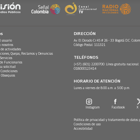
os
DIRECCIÓN
l usuario
Av. El Dorado Cr.45 # 26 - 33 Bogotá D.C. Colom
n nosotros
Código Postal: 111321
 de actividades
ciones, Quejas, Reclamos y Denuncias
TELÉFONOS
Servicios
 de Funcionarios
(+57) (601) 2200700. Línea gratuita nacional:
su solicitud
018000123414
 Condiciones
 Obsequios
HORARIO DE ATENCIÓN
Lunes a viernes de 8:00 a.m. a 5:00 p.m.
Instagram
Facebook
X
Política de privacidad y tratamiento de datos 
Condiciones de uso
Accesibilidad