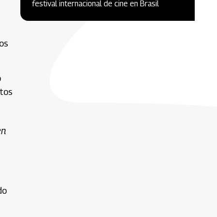
festival internacional de cine en Brasil
ios
o
ntos
en
do