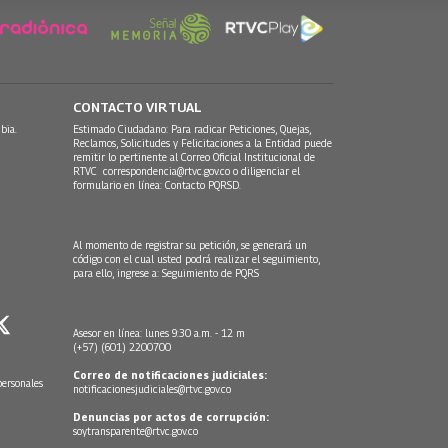
CONTACTO VIRTUAL
bia.
Estimado Ciudadano: Para radicar Peticiones, Quejas,
Reclamos, Solicitudes y Felicitaciones a la Entidad puede
remitir lo pertinente al Correo Oficial Institucional de
RTVC
correspondencia@rtvc.gov.co
o diligenciar el
formulario en línea:
Contacto PQRSD.
Al momento de registrar su petición, se generará un
código con el cual usted podrá realizar el seguimiento,
para ello, ingrese a:
Seguimiento de PQRS
Asesor en línea: lunes 9:30 a.m. - 12 m
(+57) (601) 2200700
Correo de notificaciones judiciales:
personales
notificacionesjudiciales@rtvc.gov.co
Denuncias por actos de corrupción:
soytransparente@rtvc.gov.co