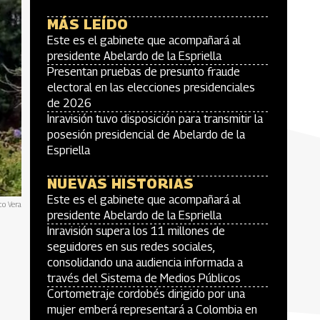
MÁS LEÍDO
Este es el gabinete que acompañará al
presidente Abelardo de la Espriella
Presentan pruebas de presunto fraude
electoral en las elecciones presidenciales
de 2026
Inravisión tuvo disposición para transmitir la
posesión presidencial de Abelardo de la
Espriella
NUEVAS HISTORIAS
Este es el gabinete que acompañará al
co Vera
presidente Abelardo de la Espriella
Inravisión supera los 11 millones de
seguidores en sus redes sociales,
consolidando una audiencia informada a
través del Sistema de Medios Públicos
Cortometraje cordobés dirigido por una
mujer emberá representará a Colombia en