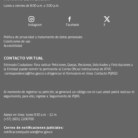
Lunes a viernes de 8:00 a.m. a 5:00 p.m.
Instagram
Facebook
X
Política de privacidad y tratamiento de datos personales
Condiciones de uso
Accesibilidad
CONTACTO VIRTUAL
Estimado Ciudadano: Para radicar Peticiones, Quejas, Reclamos, Solicitudes y Felicitaciones a
la Entidad puede remitir lo pertinente al Correo Oficial Institucional de RTVC
correspondencia@rtvc.gov.co
o diligenciar el formulario en línea:
Contacto PQRSD.
Al momento de registrar su petición, se generará un código con el cual usted podrá realizar el
seguimiento, para ello, ingrese a:
Seguimiento de PQRS
Asesor en línea: lunes 9:30 a.m. - 12 m
(+57) (601) 2200700
Correo de notificaciones judiciales:
notificacionesjudiciales@rtvc.gov.co