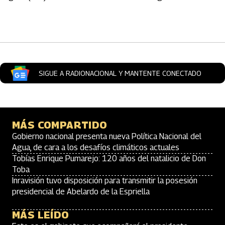
Artículos Player
SIGUE A RADIONACIONAL Y MANTENTE CONECTADO
MÁS COMPARTIDO
Gobierno nacional presenta nueva Política Nacional del
Agua, de cara a los desafíos climáticos actuales
Tobías Enrique Pumarejo: 120 años del natalicio de Don
Toba
Inravisión tuvo disposición para transmitir la posesión
presidencial de Abelardo de la Espriella
MÁS LEÍDO