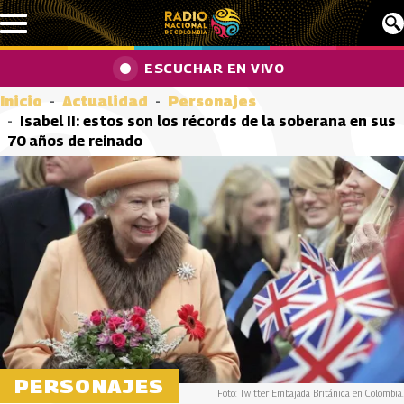
Pasar al contenido principal
ESCUCHAR EN VIVO
Inicio
Actualidad
Personajes
Isabel II: estos son los récords de la soberana en sus
70 años de reinado
PERSONAJES
Foto: Twitter Embajada Británica en Colombia.