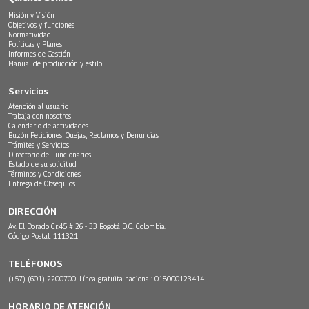
Misión y Visión
Objetivos y funciones
Normatividad
Políticas y Planes
Informes de Gestión
Manual de producción y estilo
Servicios
Atención al usuario
Trabaja con nosotros
Calendario de actividades
Buzón Peticiones, Quejas, Reclamos y Denuncias
Trámites y Servicios
Directorio de Funcionarios
Estado de su solicitud
Términos y Condiciones
Entrega de Obsequios
DIRECCIÓN
Av. El Dorado Cr.45 # 26 - 33 Bogotá D.C. Colombia.
Código Postal: 111321
TELÉFONOS
(+57) (601) 2200700. Línea gratuita nacional: 018000123414
HORARIO DE ATENCIÓN