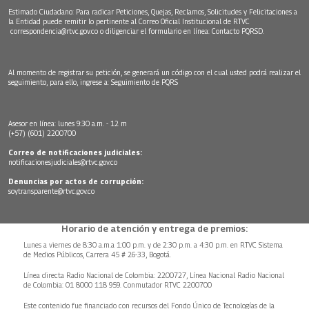
Estimado Ciudadano: Para radicar Peticiones, Quejas, Reclamos, Solicitudes y Felicitaciones a
la Entidad puede remitir lo pertinente al Correo Oficial Institucional de RTVC
correspondencia@rtvc.gov.co
o diligenciar el formulario en línea:
Contacto PQRSD.
Al momento de registrar su petición, se generará un código con el cual usted podrá realizar el
seguimiento, para ello, ingrese a:
Seguimiento de PQRS
Asesor en línea: lunes 9:30 a.m. - 12 m
(+57) (601) 2200700
Correo de notificaciones judiciales:
notificacionesjudiciales@rtvc.gov.co
Denuncias por actos de corrupción:
soytransparente@rtvc.gov.co
Horario de atención y entrega de premios:
Lunes a viernes de 8:30 a.m.a 1:00 p.m. y de 2:30 p.m. a 4:30 p.m. en RTVC Sistema
de Medios Públicos, Carrera 45 # 26-33, Bogotá.
Línea directa Radio Nacional de Colombia: 2200727, Línea Nacional Radio Nacional
de Colombia: 01 8000 118 959. Conmutador RTVC 2200700
Este contenido fue financiado con recursos del Fondo Único de Tecnologías de la