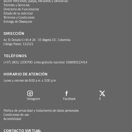
Buzón Peticiones, Quejas, Reclamos y Denuncias
Trámites y Servicios
Directorio de Funcionarios
Estado de su solicitud
Términos y Condiciones
Entrega de Obsequios
DIRECCIÓN
Av. El Dorado Cr.45 # 26 - 33 Bogotá D.C. Colombia.
Código Postal: 111321
TELÉFONOS
(+57) (601) 2200700. Línea gratuita nacional: 018000123414
HORARIO DE ATENCIÓN
Lunes a viernes de 8:00 a.m. a 5:00 p.m.
Instagram
Facebook
X
Política de privacidad y tratamiento de datos personales
Condiciones de uso
Accesibilidad
CONTACTO VIRTUAL