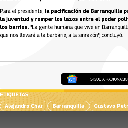
Para el presidente,
la pacificación de Barranquilla p
la juventud y romper los lazos entre el poder polí
los barrios.
"La gente humana que vive en Barranquilla
que nos llevará a la barbarie, a la sinrazón", concluyó.
Artículos Player
SIGUE A RADIONACI
ETIQUETAS
Alejandro Char
Barranquilla
Gustavo Pet