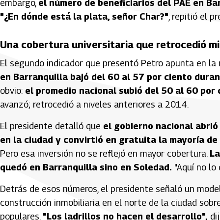
embargo,
el número de beneficiarios del PAE en Ba
"¿En dónde está la plata, señor Char?"
, repitió el p
Una cobertura universitaria que retrocedió m
El segundo indicador que presentó Petro apunta en la 
en Barranquilla bajó del 60 al 57 por ciento dura
obvio:
el promedio nacional subió del 50 al 60 por 
avanzó; retrocedió a niveles anteriores a 2014.
El presidente detalló que
el gobierno nacional abri
en la ciudad y convirtió en gratuita la mayoría d
Pero esa inversión no se reflejó en mayor cobertura.
La
quedó en Barranquilla sino en Soledad.
"Aquí no lo 
Detrás de esos números, el presidente señaló un modelo
construcción inmobiliaria en el norte de la ciudad sobr
populares.
"Los ladrillos no hacen el desarrollo",
dij