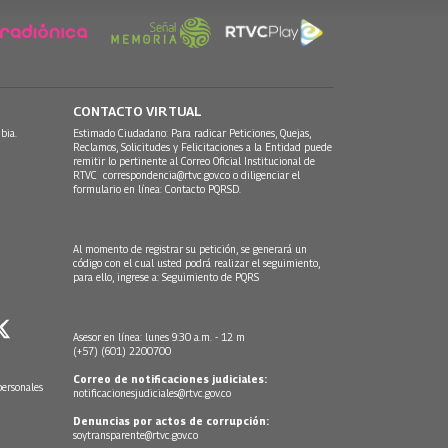
CONTACTO VIRTUAL
bia.
Estimado Ciudadano: Para radicar Peticiones, Quejas,
Reclamos, Solicitudes y Felicitaciones a la Entidad puede
remitir lo pertinente al Correo Oficial Institucional de
RTVC
correspondencia@rtvc.gov.co
o diligenciar el
formulario en línea:
Contacto PQRSD.
Al momento de registrar su petición, se generará un
código con el cual usted podrá realizar el seguimiento,
para ello, ingrese a:
Seguimiento de PQRS
Asesor en línea: lunes 9:30 a.m. - 12 m
(+57) (601) 2200700
Correo de notificaciones judiciales:
personales
notificacionesjudiciales@rtvc.gov.co
Denuncias por actos de corrupción:
soytransparente@rtvc.gov.co