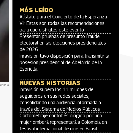
MÁS LEÍDO
Alístate para el Concierto de la Esperanza
VII: Estas son todas las recomendaciones
para que disfrutes este evento
Presentan pruebas de presunto fraude
electoral en las elecciones presidenciales
de 2026
Inravisión tuvo disposición para transmitir la
posesión presidencial de Abelardo de la
Espriella
NUEVAS HISTORIAS
idencia
Inravisión supera los 11 millones de
seguidores en sus redes sociales,
consolidando una audiencia informada a
través del Sistema de Medios Públicos
Cortometraje cordobés dirigido por una
mujer emberá representará a Colombia en
festival internacional de cine en Brasil