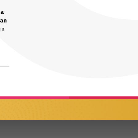
 a
lan
ia