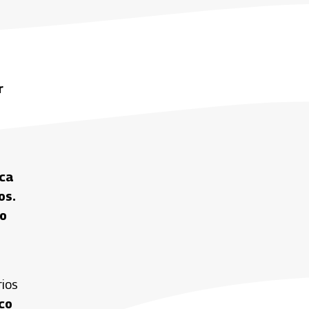
r
ica
os.
no
rios
ico