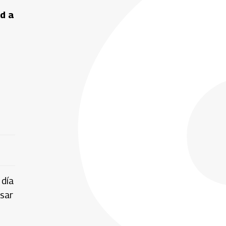
ad a
 día
ésar