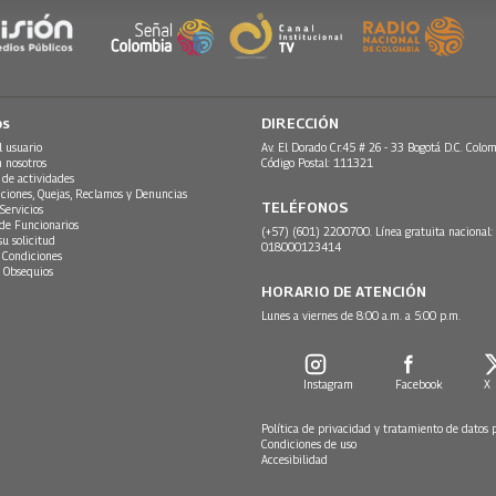
os
DIRECCIÓN
l usuario
Av. El Dorado Cr.45 # 26 - 33 Bogotá D.C. Colom
n nosotros
Código Postal: 111321
 de actividades
ciones, Quejas, Reclamos y Denuncias
TELÉFONOS
Servicios
 de Funcionarios
(+57) (601) 2200700. Línea gratuita nacional:
su solicitud
018000123414
 Condiciones
 Obsequios
HORARIO DE ATENCIÓN
Lunes a viernes de 8:00 a.m. a 5:00 p.m.
Instagram
Facebook
X
Política de privacidad y tratamiento de datos 
Condiciones de uso
Accesibilidad