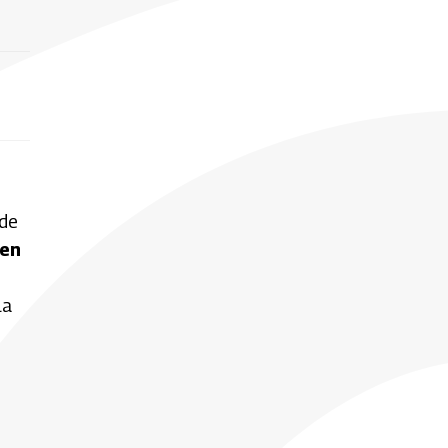
 de
 en
la