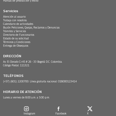
Manual de producción y estilo
Servicios
Atención al usuario
Trabaja con nosotros
Calendario de actividades
Buzón Peticiones, Quejas, Reclamos y Denuncias
Trámites y Servicios
Directorio de Funcionarios
Estado de su solicitud
Términos y Condiciones
Entrega de Obsequios
DIRECCIÓN
Av. El Dorado Cr.45 # 26 - 33 Bogotá D.C. Colombia.
Código Postal: 111321
TELÉFONOS
(+57) (601) 2200700. Línea gratuita nacional: 018000123414
HORARIO DE ATENCIÓN
Lunes a viernes de 8:00 a.m. a 5:00 p.m.
Instagram
Facebook
X