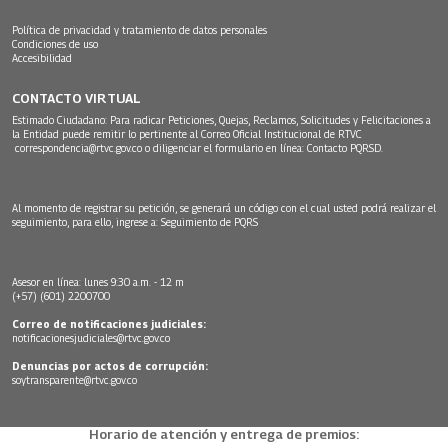
Política de privacidad y tratamiento de datos personales
Condiciones de uso
Accesibilidad
CONTACTO VIRTUAL
Estimado Ciudadano: Para radicar Peticiones, Quejas, Reclamos, Solicitudes y Felicitaciones a
la Entidad puede remitir lo pertinente al Correo Oficial Institucional de RTVC
correspondencia@rtvc.gov.co
o diligenciar el formulario en línea:
Contacto PQRSD.
Al momento de registrar su petición, se generará un código con el cual usted podrá realizar el
seguimiento, para ello, ingrese a:
Seguimiento de PQRS
Asesor en línea: lunes 9:30 a.m. - 12 m
(+57) (601) 2200700
Correo de notificaciones judiciales:
notificacionesjudiciales@rtvc.gov.co
Denuncias por actos de corrupción:
soytransparente@rtvc.gov.co
Horario de atención y entrega de premios: