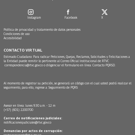
Instagram
Facebook
X
Política de privacidad y tratamiento de datos personales
Condiciones de uso
Accesibilidad
CONTACTO VIRTUAL
Estimado Ciudadano: Para radicar Peticiones, Quejas, Reclamos, Solicitudes y Felicitaciones a
la Entidad puede remitir lo pertinente al Correo Oficial Institucional de RTVC
correspondencia@rtvc.gov.co
o diligenciar el formulario en línea:
Contacto PQRSD.
Al momento de registrar su petición, se generará un código con el cual usted podrá realizar el
seguimiento, para ello, ingrese a:
Seguimiento de PQRS
Asesor en línea: lunes 9:30 a.m. - 12 m
(+57) (601) 2200700
Correo de notificaciones judiciales:
notificacionesjudiciales@rtvc.gov.co
Denuncias por actos de corrupción:
soytransparente@rtvc.gov.co