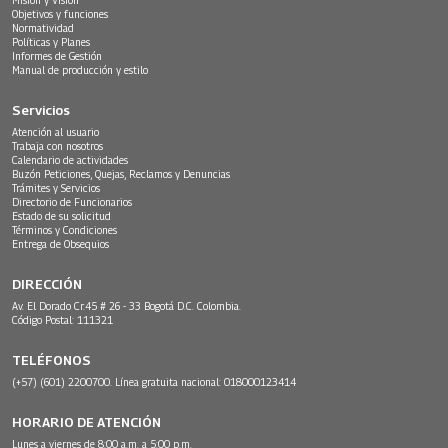
Objetivos y funciones
Normatividad
Políticas y Planes
Informes de Gestión
Manual de producción y estilo
Servicios
Atención al usuario
Trabaja con nosotros
Calendario de actividades
Buzón Peticiones, Quejas, Reclamos y Denuncias
Trámites y Servicios
Directorio de Funcionarios
Estado de su solicitud
Términos y Condiciones
Entrega de Obsequios
DIRECCIÓN
Av. El Dorado Cr.45 # 26 - 33 Bogotá D.C. Colombia.
Código Postal: 111321
TELÉFONOS
(+57) (601) 2200700. Línea gratuita nacional: 018000123414
HORARIO DE ATENCIÓN
Lunes a viernes de 8:00 a.m. a 5:00 p.m.