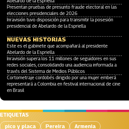
Abelardo de la Espriella
Presentan pruebas de presunto fraude electoral en las
elecciones presidenciales de 2026
Inravisión tuvo disposición para transmitir la posesión
presidencial de Abelardo de la Espriella
NUEVAS HISTORIAS
Este es el gabinete que acompañará al presidente
Abelardo de la Espriella
Inravisión supera los 11 millones de seguidores en sus
redes sociales, consolidando una audiencia informada a
través del Sistema de Medios Públicos
Cortometraje cordobés dirigido por una mujer emberá
representará a Colombia en festival internacional de cine
en Brasil
ETIQUETAS
pico y placa
Pereira
Armenia