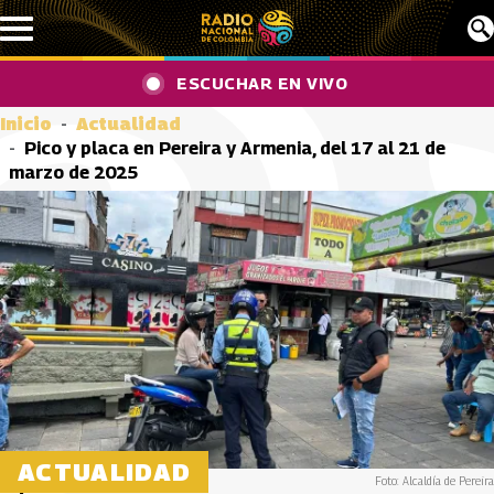
Pasar al contenido principal
ESCUCHAR EN VIVO
Inicio
Actualidad
Pico y placa en Pereira y Armenia, del 17 al 21 de
marzo de 2025
ACTUALIDAD
Foto: Alcaldía de Pereira