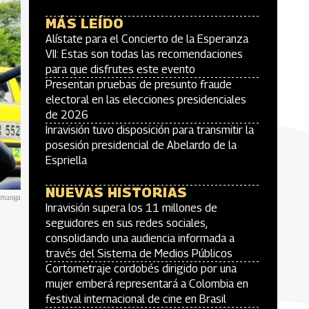
MÁS LEÍDO
Alístate para el Concierto de la Esperanza
VII: Estas son todas las recomendaciones
para que disfrutes este evento
Presentan pruebas de presunto fraude
electoral en las elecciones presidenciales
de 2026
Inravisión tuvo disposición para transmitir la
posesión presidencial de Abelardo de la
Espriella
NUEVAS HISTORIAS
ramanga
Inravisión supera los 11 millones de
seguidores en sus redes sociales,
consolidando una audiencia informada a
través del Sistema de Medios Públicos
Cortometraje cordobés dirigido por una
mujer emberá representará a Colombia en
festival internacional de cine en Brasil