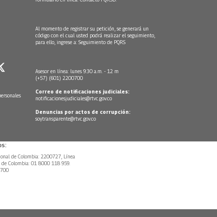
Al momento de registrar su petición, se generará un
código con el cual usted podrá realizar el seguimiento,
para ello, ingrese a:
Seguimiento de PQRS
Asesor en línea: lunes 9:30 a.m. - 12 m
(+57) (601) 2200700
Correo de notificaciones judiciales:
personales
notificacionesjudiciales@rtvc.gov.co
Denuncias por actos de corrupción:
soytransparente@rtvc.gov.co
s:
ional de Colombia: 2200727, Línea
l de Colombia: 01 8000 118 959.
0700