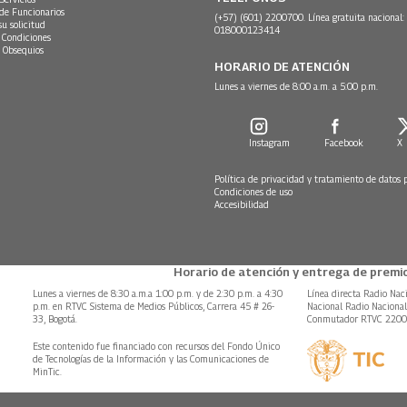
 de Funcionarios
(+57) (601) 2200700. Línea gratuita nacional:
su solicitud
018000123414
 Condiciones
 Obsequios
HORARIO DE ATENCIÓN
Lunes a viernes de 8:00 a.m. a 5:00 p.m.
Instagram
Facebook
X
Política de privacidad y tratamiento de datos 
Condiciones de uso
Accesibilidad
Horario de atención y entrega de premio
Lunes a viernes de 8:30 a.m.a 1:00 p.m. y de 2:30 p.m. a 4:30
Línea directa Radio Nac
p.m. en RTVC Sistema de Medios Públicos, Carrera 45 # 26-
Nacional Radio Naciona
33, Bogotá.
Conmutador RTVC 220
Este contenido fue financiado con recursos del Fondo Único
de Tecnologías de la Información y las Comunicaciones de
MinTic.