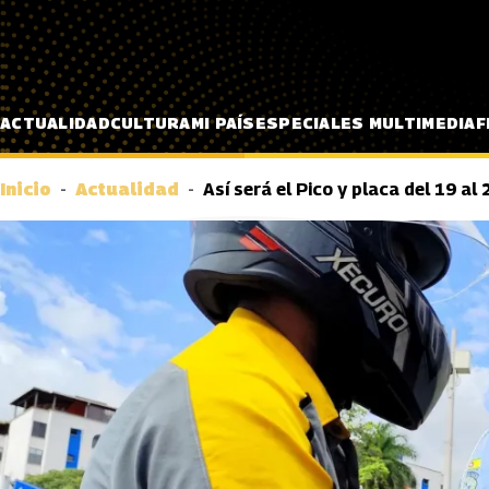
Pasar al contenido principal
ACTUALIDAD
CULTURA
MI PAÍS
ESPECIALES MULTIMEDIA
F
Inicio
Actualidad
Así será el Pico y placa del 19 al