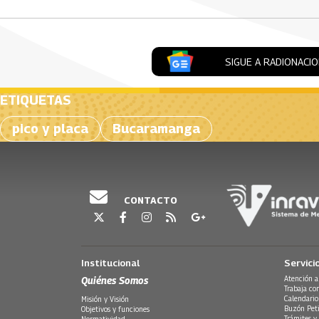
SIGUE A RADIONACI
ETIQUETAS
pico y placa
Bucaramanga
CONTACTO
Institucional
Servici
Quiénes Somos
Atención a
Trabaja co
Calendario
Misión y Visión
Buzón Peti
Objetivos y funciones
Trámites y 