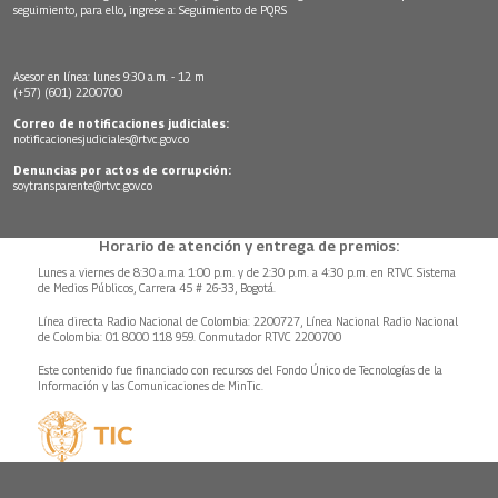
seguimiento, para ello, ingrese a:
Seguimiento de PQRS
Asesor en línea: lunes 9:30 a.m. - 12 m
(+57) (601) 2200700
Correo de notificaciones judiciales:
notificacionesjudiciales@rtvc.gov.co
Denuncias por actos de corrupción:
soytransparente@rtvc.gov.co
Horario de atención y entrega de premios:
Lunes a viernes de 8:30 a.m.a 1:00 p.m. y de 2:30 p.m. a 4:30 p.m. en RTVC Sistema
de Medios Públicos, Carrera 45 # 26-33, Bogotá.
Línea directa Radio Nacional de Colombia: 2200727, Línea Nacional Radio Nacional
de Colombia: 01 8000 118 959. Conmutador RTVC 2200700
Este contenido fue financiado con recursos del Fondo Único de Tecnologías de la
Información y las Comunicaciones de MinTic.