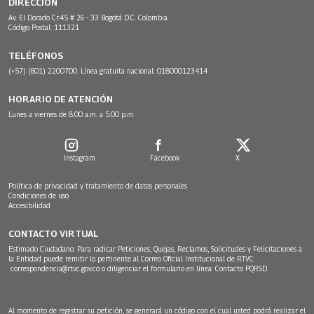
DIRECCIÓN
Av. El Dorado Cr.45 # 26 - 33 Bogotá D.C. Colombia.
Código Postal: 111321
TELÉFONOS
(+57) (601) 2200700. Línea gratuita nacional: 018000123414
HORARIO DE ATENCIÓN
Lunes a viernes de 8:00 a.m. a 5:00 p.m.
Instagram
Facebook
X
Política de privacidad y tratamiento de datos personales
Condiciones de uso
Accesibilidad
CONTACTO VIRTUAL
Estimado Ciudadano: Para radicar Peticiones, Quejas, Reclamos, Solicitudes y Felicitaciones a
la Entidad puede remitir lo pertinente al Correo Oficial Institucional de RTVC
correspondencia@rtvc.gov.co
o diligenciar el formulario en línea:
Contacto PQRSD.
Al momento de registrar su petición, se generará un código con el cual usted podrá realizar el