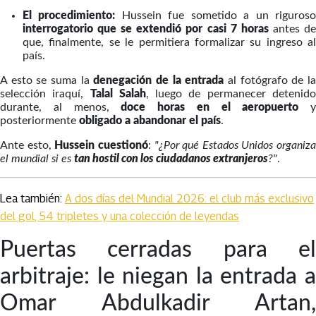
El procedimiento:
Hussein fue sometido a un riguros
interrogatorio que se extendió por casi 7 horas
antes d
que, finalmente, se le permitiera formalizar su ingreso al
país.
A esto se suma la
denegación de la entrada
al fotógrafo de l
selección iraquí,
Talal Salah
, luego de permanecer detenid
durante, al menos,
doce horas en el aeropuerto
y
posteriormente
obligado a abandonar el país
.
Ante esto,
Hussein cuestionó
:
"¿Por qué Estados Unidos organiza
el mundial si es
tan hostil con los ciudadanos extranjeros
?"
.
Lea también:
A dos días del Mundial 2026: el club más exclusivo
del gol, 54 tripletes y una colección de leyendas
Puertas cerradas para el
arbitraje: le niegan la entrada a
Omar Abdulkadir Artan,