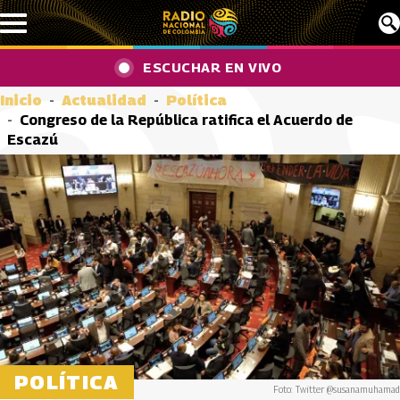
Pasar al contenido principal
ESCUCHAR EN VIVO
Inicio
Actualidad
Política
Congreso de la República ratifica el Acuerdo de
Escazú
POLÍTICA
Foto: Twitter @susanamuhamad