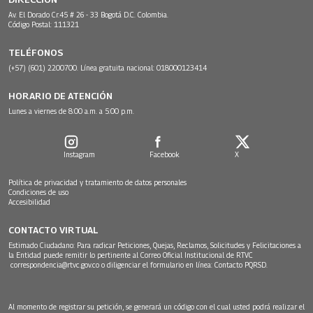
Av. El Dorado Cr.45 # 26 - 33 Bogotá D.C. Colombia.
Código Postal: 111321
TELÉFONOS
(+57) (601) 2200700. Línea gratuita nacional: 018000123414
HORARIO DE ATENCIÓN
Lunes a viernes de 8:00 a.m. a 5:00 p.m.
Instagram
Facebook
X
Política de privacidad y tratamiento de datos personales
Condiciones de uso
Accesibilidad
CONTACTO VIRTUAL
Estimado Ciudadano: Para radicar Peticiones, Quejas, Reclamos, Solicitudes y Felicitaciones a
la Entidad puede remitir lo pertinente al Correo Oficial Institucional de RTVC
correspondencia@rtvc.gov.co
o diligenciar el formulario en línea:
Contacto PQRSD.
Al momento de registrar su petición, se generará un código con el cual usted podrá realizar el