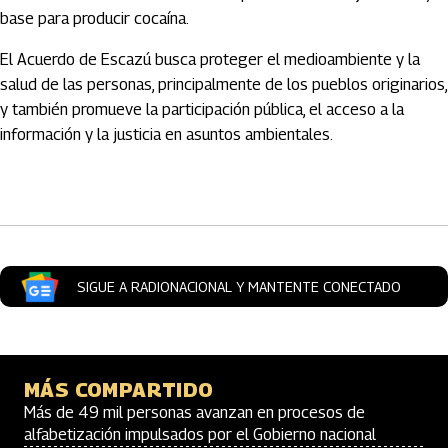
base para producir cocaína.
El Acuerdo de Escazú busca proteger el medioambiente y la
salud de las personas, principalmente de los pueblos originarios,
y también promueve la participación pública, el acceso a la
información y la justicia en asuntos ambientales.
Artículos Player
SIGUE A RADIONACIONAL Y MANTENTE CONECTADO
MÁS COMPARTIDO
Más de 49 mil personas avanzan en procesos de
alfabetización impulsados por el Gobierno nacional