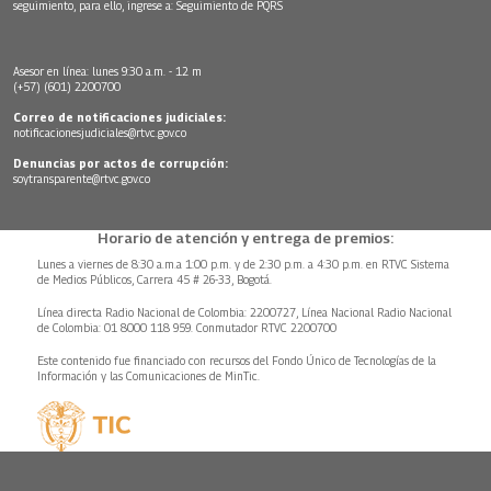
seguimiento, para ello, ingrese a:
Seguimiento de PQRS
Asesor en línea: lunes 9:30 a.m. - 12 m
(+57) (601) 2200700
Correo de notificaciones judiciales:
notificacionesjudiciales@rtvc.gov.co
Denuncias por actos de corrupción:
soytransparente@rtvc.gov.co
Horario de atención y entrega de premios:
Lunes a viernes de 8:30 a.m.a 1:00 p.m. y de 2:30 p.m. a 4:30 p.m. en RTVC Sistema
de Medios Públicos, Carrera 45 # 26-33, Bogotá.
Línea directa Radio Nacional de Colombia: 2200727, Línea Nacional Radio Nacional
de Colombia: 01 8000 118 959. Conmutador RTVC 2200700
Este contenido fue financiado con recursos del Fondo Único de Tecnologías de la
Información y las Comunicaciones de MinTic.