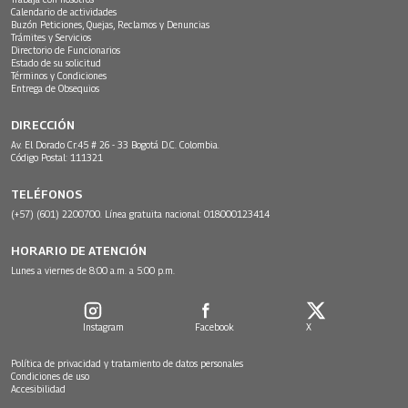
Calendario de actividades
Buzón Peticiones, Quejas, Reclamos y Denuncias
Trámites y Servicios
Directorio de Funcionarios
Estado de su solicitud
Términos y Condiciones
Entrega de Obsequios
DIRECCIÓN
Av. El Dorado Cr.45 # 26 - 33 Bogotá D.C. Colombia.
Código Postal: 111321
TELÉFONOS
(+57) (601) 2200700. Línea gratuita nacional: 018000123414
HORARIO DE ATENCIÓN
Lunes a viernes de 8:00 a.m. a 5:00 p.m.
Instagram
Facebook
X
Política de privacidad y tratamiento de datos personales
Condiciones de uso
Accesibilidad