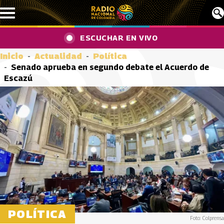
Pasar al contenido principal
ESCUCHAR EN VIVO
Inicio
Actualidad
Política
Senado aprueba en segundo debate el Acuerdo de
Escazú
POLÍTICA
Foto: Colprensa