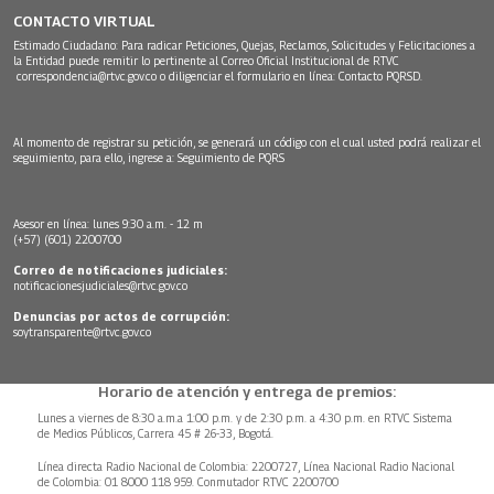
CONTACTO VIRTUAL
Estimado Ciudadano: Para radicar Peticiones, Quejas, Reclamos, Solicitudes y Felicitaciones a
la Entidad puede remitir lo pertinente al Correo Oficial Institucional de RTVC
correspondencia@rtvc.gov.co
o diligenciar el formulario en línea:
Contacto PQRSD.
Al momento de registrar su petición, se generará un código con el cual usted podrá realizar el
seguimiento, para ello, ingrese a:
Seguimiento de PQRS
Asesor en línea: lunes 9:30 a.m. - 12 m
(+57) (601) 2200700
Correo de notificaciones judiciales:
notificacionesjudiciales@rtvc.gov.co
Denuncias por actos de corrupción:
soytransparente@rtvc.gov.co
Horario de atención y entrega de premios:
Lunes a viernes de 8:30 a.m.a 1:00 p.m. y de 2:30 p.m. a 4:30 p.m. en RTVC Sistema
de Medios Públicos, Carrera 45 # 26-33, Bogotá.
Línea directa Radio Nacional de Colombia: 2200727, Línea Nacional Radio Nacional
de Colombia: 01 8000 118 959. Conmutador RTVC 2200700