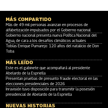
MÁS COMPARTIDO
Más de 49 mil personas avanzan en procesos de
alfabetización impulsados por el Gobierno nacional
Gobierno nacional presenta nueva Política Nacional del
Agua, de cara a los desafíos climáticos actuales
Tobías Enrique Pumarejo: 120 años del natalicio de Don
Toba
MÁS LEÍDO
Este es el gabinete que acompañará al presidente
Abelardo de la Espriella
Presentan pruebas de presunto fraude electoral en las
elecciones presidenciales de 2026
Inravisión tuvo disposición para transmitir la posesión
presidencial de Abelardo de la Espriella
NUEVAS HISTORIAS