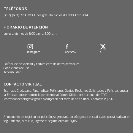
TELÉFONOS
(+57) (601) 2200700. Línea gratuita nacional: 018000123414
HORARIO DE ATENCIÓN
Lunes a viernes de 8:00 a.m. a 5:00 p.m.
Instagram
Facebook
X
Política de privacidad y tratamiento de datos personales
Condiciones de uso
Accesibilidad
CONTACTO VIRTUAL
Estimado Ciudadano: Para radicar Peticiones, Quejas, Reclamos, Solicitudes y Felicitaciones a
la Entidad puede remitir lo pertinente al Correo Oficial Institucional de RTVC
correspondencia@rtvc.gov.co
o diligenciar el formulario en línea:
Contacto PQRSD.
Al momento de registrar su petición, se generará un código con el cual usted podrá realizar el
seguimiento, para ello, ingrese a:
Seguimiento de PQRS