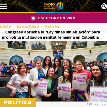
Pasar al contenido principal
ESCUCHAR EN VIVO
Inicio
Actualidad
Política
Congreso aprueba la "Ley Niñas sin Ablación" para
prohibir la mutilación genital femenina en Colombia
POLÍTICA
X: @JenniferPedraz