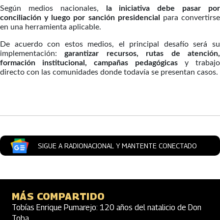
Según medios nacionales,
la iniciativa debe pasar po
conciliación y luego por sanción presidencial
para convertirs
en una herramienta aplicable.
De acuerdo con estos medios, el principal desafío será su
implementación:
garantizar recursos, rutas de atención,
formación institucional, campañas pedagógicas
y trabajo
directo con las comunidades donde todavía se presentan casos.
Artículos Player
SIGUE A RADIONACIONAL Y MANTENTE CONECTADO
MÁS COMPARTIDO
Tobías Enrique Pumarejo: 120 años del natalicio de Don
Toba