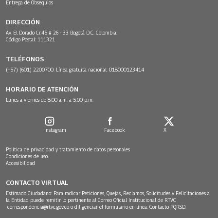
Entrega de Obsequios
DIRECCIÓN
Av. El Dorado Cr.45 # 26 - 33 Bogotá D.C. Colombia.
Código Postal: 111321
TELÉFONOS
(+57) (601) 2200700. Línea gratuita nacional: 018000123414
HORARIO DE ATENCIÓN
Lunes a viernes de 8:00 a.m. a 5:00 p.m.
Instagram
Facebook
X
Política de privacidad y tratamiento de datos personales
Condiciones de uso
Accesibilidad
CONTACTO VIRTUAL
Estimado Ciudadano: Para radicar Peticiones, Quejas, Reclamos, Solicitudes y Felicitaciones a
la Entidad puede remitir lo pertinente al Correo Oficial Institucional de RTVC
correspondencia@rtvc.gov.co
o diligenciar el formulario en línea:
Contacto PQRSD.