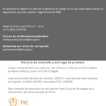
Al momento de registrar su petición, se generará un código con el cual usted podrá realizar el
seguimiento, para ello, ingrese a:
Seguimiento de PQRS
Asesor en línea: lunes 9:30 a.m. - 12 m
(+57) (601) 2200700
Correo de notificaciones judiciales:
notificacionesjudiciales@rtvc.gov.co
Denuncias por actos de corrupción:
soytransparente@rtvc.gov.co
Horario de atención y entrega de premios:
Lunes a viernes de 8:30 a.m.a 1:00 p.m. y de 2:30 p.m. a 4:30 p.m. en RTVC Sistema
de Medios Públicos, Carrera 45 # 26-33, Bogotá.
Línea directa Radio Nacional de Colombia: 2200727, Línea Nacional Radio Nacional
de Colombia: 01 8000 118 959. Conmutador RTVC 2200700
Este contenido fue financiado con recursos del Fondo Único de Tecnologías de la
Información y las Comunicaciones de MinTic.