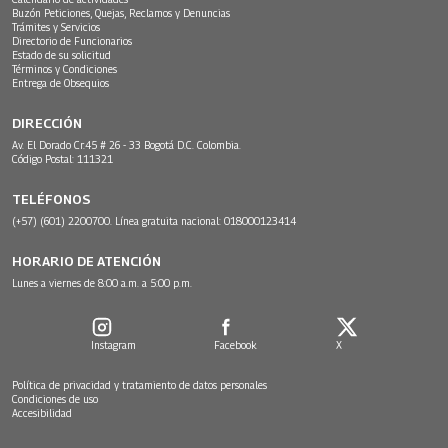
Buzón Peticiones, Quejas, Reclamos y Denuncias
Trámites y Servicios
Directorio de Funcionarios
Estado de su solicitud
Términos y Condiciones
Entrega de Obsequios
DIRECCIÓN
Av. El Dorado Cr.45 # 26 - 33 Bogotá D.C. Colombia.
Código Postal: 111321
TELÉFONOS
(+57) (601) 2200700. Línea gratuita nacional: 018000123414
HORARIO DE ATENCIÓN
Lunes a viernes de 8:00 a.m. a 5:00 p.m.
Instagram
Facebook
X
Política de privacidad y tratamiento de datos personales
Condiciones de uso
Accesibilidad