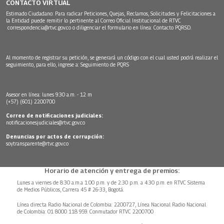
CONTACTO VIRTUAL
Estimado Ciudadano: Para radicar Peticiones, Quejas, Reclamos, Solicitudes y Felicitaciones a
la Entidad puede remitir lo pertinente al Correo Oficial Institucional de RTVC
correspondencia@rtvc.gov.co
o diligenciar el formulario en línea:
Contacto PQRSD.
Al momento de registrar su petición, se generará un código con el cual usted podrá realizar el
seguimiento, para ello, ingrese a:
Seguimiento de PQRS
Asesor en línea: lunes 9:30 a.m. - 12 m
(+57) (601) 2200700
Correo de notificaciones judiciales:
notificacionesjudiciales@rtvc.gov.co
Denuncias por actos de corrupción:
soytransparente@rtvc.gov.co
Horario de atención y entrega de premios:
Lunes a viernes de 8:30 a.m.a 1:00 p.m. y de 2:30 p.m. a 4:30 p.m. en RTVC Sistema
de Medios Públicos, Carrera 45 # 26-33, Bogotá.
Línea directa Radio Nacional de Colombia: 2200727, Línea Nacional Radio Nacional
de Colombia: 01 8000 118 959. Conmutador RTVC 2200700