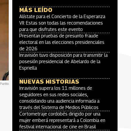
MÁS LEÍDO
Alístate para el Concierto de la Esperanza
VII: Estas son todas las recomendaciones
para que disfrutes este evento
Presentan pruebas de presunto fraude
electoral en las elecciones presidenciales
de 2026
Inravisión tuvo disposición para transmitir la
posesión presidencial de Abelardo de la
Espriella
NUEVAS HISTORIAS
 Pueblo
Inravisión supera los 11 millones de
seguidores en sus redes sociales,
consolidando una audiencia informada a
través del Sistema de Medios Públicos
Cortometraje cordobés dirigido por una
mujer emberá representará a Colombia en
festival internacional de cine en Brasil