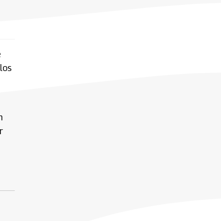
e
los
n
r