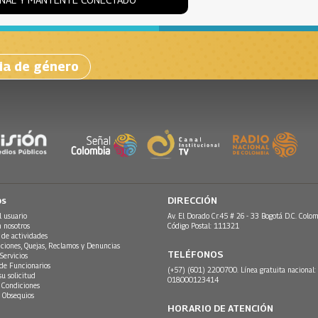
ia de género
os
DIRECCIÓN
l usuario
Av. El Dorado Cr.45 # 26 - 33 Bogotá D.C. Colom
n nosotros
Código Postal: 111321
 de actividades
ciones, Quejas, Reclamos y Denuncias
TELÉFONOS
Servicios
 de Funcionarios
(+57) (601) 2200700. Línea gratuita nacional:
su solicitud
018000123414
 Condiciones
 Obsequios
HORARIO DE ATENCIÓN