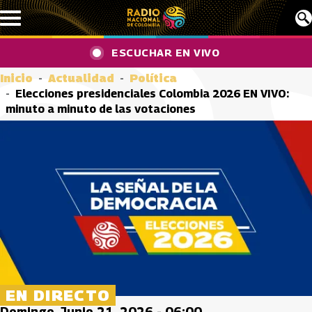
Pasar al contenido principal
ESCUCHAR EN VIVO
Inicio
Actualidad
Política
Elecciones presidenciales Colombia 2026 EN VIVO:
minuto a minuto de las votaciones
EN DIRECTO
Domingo, Junio 21, 2026 - 06:00