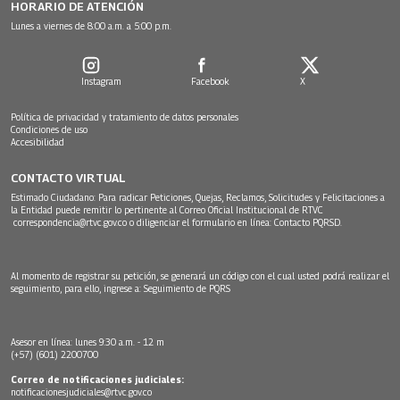
HORARIO DE ATENCIÓN
Lunes a viernes de 8:00 a.m. a 5:00 p.m.
Instagram
Facebook
X
Política de privacidad y tratamiento de datos personales
Condiciones de uso
Accesibilidad
CONTACTO VIRTUAL
Estimado Ciudadano: Para radicar Peticiones, Quejas, Reclamos, Solicitudes y Felicitaciones a
la Entidad puede remitir lo pertinente al Correo Oficial Institucional de RTVC
correspondencia@rtvc.gov.co
o diligenciar el formulario en línea:
Contacto PQRSD.
Al momento de registrar su petición, se generará un código con el cual usted podrá realizar el
seguimiento, para ello, ingrese a:
Seguimiento de PQRS
Asesor en línea: lunes 9:30 a.m. - 12 m
(+57) (601) 2200700
Correo de notificaciones judiciales:
notificacionesjudiciales@rtvc.gov.co