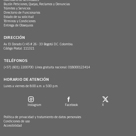
Buzón Peticiones, Quejas, Reclamos y Denuncias
Trámites y Servicios
Directorio de Funcionarios
Estado de su solicitud
Términos y Condiciones
Entrega de Obsequios
DIRECCIÓN
Av. El Dorado Cr.45 # 26 - 33 Bogotá D.C. Colombia.
Código Postal: 111321
TELÉFONOS
(+57) (601) 2200700. Línea gratuita nacional: 018000123414
HORARIO DE ATENCIÓN
Lunes a viernes de 8:00 a.m. a 5:00 p.m.
Instagram
Facebook
X
Política de privacidad y tratamiento de datos personales
Condiciones de uso
Accesibilidad