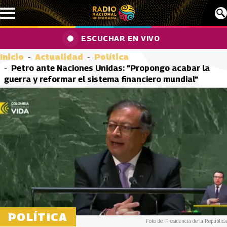
Pasar al contenido principal
ESCUCHAR EN VIVO
Inicio
Actualidad
Política
Petro ante Naciones Unidas: "Propongo acabar la
guerra y reformar el sistema financiero mundial"
POLÍTICA
Foto de: Presidencia de la República