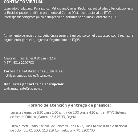
CONTACTO VIRTUAL
Estimado Ciudadano: Para radicar Peticiones, Quejas, Reclamos, Solicitudes y Felicitaciones a
la Entidad puede remitir lo pertinente al Correo Oficial Institucional de RTVC
correspondencia@rtvc.gov.co
o diligenciar el formulario en línea:
Contacto PQRSD.
Al momento de registrar su petición, se generará un código con el cual usted podrá realizar el
seguimiento, para ello, ingrese a:
Seguimiento de PQRS
Asesor en línea: lunes 9:30 a.m. - 12 m
(+57) (601) 2200700
Correo de notificaciones judiciales:
notificacionesjudiciales@rtvc.gov.co
Denuncias por actos de corrupción:
soytransparente@rtvc.gov.co
Horario de atención y entrega de premios:
Lunes a viernes de 8:30 a.m.a 1:00 p.m. y de 2:30 p.m. a 4:30 p.m. en RTVC Sistema
de Medios Públicos, Carrera 45 # 26-33, Bogotá.
Línea directa Radio Nacional de Colombia: 2200727, Línea Nacional Radio Nacional
de Colombia: 01 8000 118 959. Conmutador RTVC 2200700