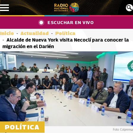
Pasar al contenido principal
ESCUCHAR EN VIVO
Inicio
Actualidad
Política
Alcalde de Nueva York visita Necoclí para conocer la
migración en el Darién
POLÍTICA
Foto: Colprensa