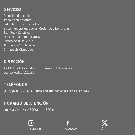
Servicios
Atención al usuario
Trabaja con nosotros
Calendario de actividades
Buzón Peticiones, Quejas, Reclamos y Denuncias
Trámites y Servicios
Directorio de Funcionarios
Estado de su solicitud
Términos y Condiciones
Entrega de Obsequios
DIRECCIÓN
Av. El Dorado Cr.45 # 26 - 33 Bogotá D.C. Colombia.
Código Postal: 111321
TELÉFONOS
(+57) (601) 2200700. Línea gratuita nacional: 018000123414
HORARIO DE ATENCIÓN
Lunes a viernes de 8:00 a.m. a 5:00 p.m.
Instagram
Facebook
X