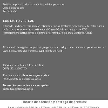
Política de privacidad y tratamiento de datos personales
Condiciones de uso
Accesibilidad
CONTACTO VIRTUAL
Estimado Ciudadano: Para radicar Peticiones, Quejas, Reclamos, Solicitudes y Felicitaciones a
la Entidad puede remitir lo pertinente al Correo Oficial Institucional de RTVC
correspondencia@rtvc.gov.co
o diligenciar el formulario en línea:
Contacto PQRSD.
Al momento de registrar su petición, se generará un código con el cual usted podrá realizar el
seguimiento, para ello, ingrese a:
Seguimiento de PQRS
Asesor en línea: lunes 9:30 a.m. - 12 m
(+57) (601) 2200700
Correo de notificaciones judiciales:
notificacionesjudiciales@rtvc.gov.co
Denuncias por actos de corrupción:
soytransparente@rtvc.gov.co
Horario de atención y entrega de premios:
Lunes a viernes de 8:30 a.m.a 1:00 p.m. y de 2:30 p.m. a 4:30 p.m. en RTVC Sistema