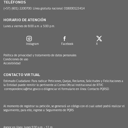
TELÉFONOS
(+57) (601) 2200700. Línea gratuita nacional: 018000123414
HORARIO DE ATENCIÓN
Lunes a viernes de 8:00 a.m. a 5:00 p.m.
Instagram
Facebook
X
Política de privacidad y tratamiento de datos personales
Condiciones de uso
Accesibilidad
CONTACTO VIRTUAL
Estimado Ciudadano: Para radicar Peticiones, Quejas, Reclamos, Solicitudes y Felicitaciones a
la Entidad puede remitir lo pertinente al Correo Oficial Institucional de RTVC
correspondencia@rtvc.gov.co
o diligenciar el formulario en línea:
Contacto PQRSD.
Al momento de registrar su petición, se generará un código con el cual usted podrá realizar el
seguimiento, para ello, ingrese a:
Seguimiento de PQRS
Asesor en línea: lunes 9:30 a.m. - 12 m