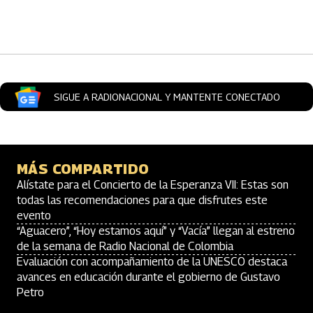
Artículos Player
SIGUE A RADIONACIONAL Y MANTENTE CONECTADO
MÁS COMPARTIDO
Alístate para el Concierto de la Esperanza VII: Estas son
todas las recomendaciones para que disfrutes este
evento
“Aguacero”, “Hoy estamos aquí” y “Vacía” llegan al estreno
de la semana de Radio Nacional de Colombia
Evaluación con acompañamiento de la UNESCO destaca
avances en educación durante el gobierno de Gustavo
Petro