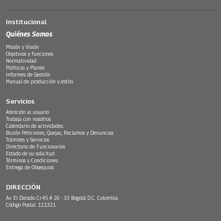
Institucional
Quiénes Somos
Misión y Visión
Objetivos y funciones
Normatividad
Políticas y Planes
Informes de Gestión
Manual de producción y estilo
Servicios
Atención al usuario
Trabaja con nosotros
Calendario de actividades
Buzón Peticiones, Quejas, Reclamos y Denuncias
Trámites y Servicios
Directorio de Funcionarios
Estado de su solicitud
Términos y Condiciones
Entrega de Obsequios
DIRECCIÓN
Av. El Dorado Cr.45 # 26 - 33 Bogotá D.C. Colombia.
Código Postal: 111321