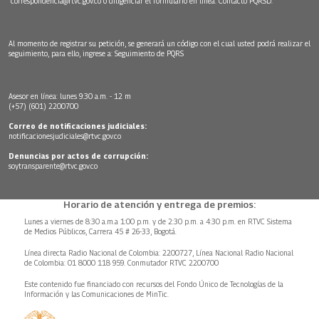
correspondencia@rtvc.gov.co
o diligenciar el formulario en línea:
Contacto PQRSD.
Al momento de registrar su petición, se generará un código con el cual usted podrá realizar el
seguimiento, para ello, ingrese a:
Seguimiento de PQRS
Asesor en línea: lunes 9:30 a.m. - 12 m
(+57) (601) 2200700
Correo de notificaciones judiciales:
notificacionesjudiciales@rtvc.gov.co
Denuncias por actos de corrupción:
soytransparente@rtvc.gov.co
Horario de atención y entrega de premios:
Lunes a viernes de 8:30 a.m.a 1:00 p.m. y de 2:30 p.m. a 4:30 p.m. en RTVC Sistema
de Medios Públicos, Carrera 45 # 26-33, Bogotá.
Línea directa Radio Nacional de Colombia: 2200727, Línea Nacional Radio Nacional
de Colombia: 01 8000 118 959. Conmutador RTVC 2200700
Este contenido fue financiado con recursos del Fondo Único de Tecnologías de la
Información y las Comunicaciones de MinTic.