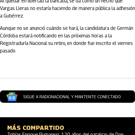
Al quedar en libertad la bancada, se da como un hecho que
Vargas Lleras no estaría haciendo de manera pública la adhesión
a Gutiérrez.
Aunque no se anunció cuándo se hará, la candidatura de Germán
Córdoba estará notificando en las próximas horas a la
Registraduría Nacional su retiro, en donde fue inscrito el viernes
pasado.
Artículos Player
SIGUE A RADIONACIONAL Y MANTENTE CONECTADO
MÁS COMPARTIDO
Tobías Enrique Pumarejo: 120 años del natalicio de Don