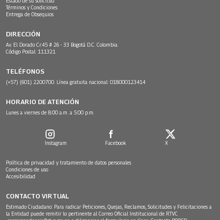
Estado de su solicitud
Términos y Condiciones
Entrega de Obsequios
DIRECCIÓN
Av. El Dorado Cr.45 # 26 - 33 Bogotá D.C. Colombia.
Código Postal: 111321
TELÉFONOS
(+57) (601) 2200700. Línea gratuita nacional: 018000123414
HORARIO DE ATENCIÓN
Lunes a viernes de 8:00 a.m. a 5:00 p.m.
Instagram
Facebook
X
Política de privacidad y tratamiento de datos personales
Condiciones de uso
Accesibilidad
CONTACTO VIRTUAL
Estimado Ciudadano: Para radicar Peticiones, Quejas, Reclamos, Solicitudes y Felicitaciones a
la Entidad puede remitir lo pertinente al Correo Oficial Institucional de RTVC