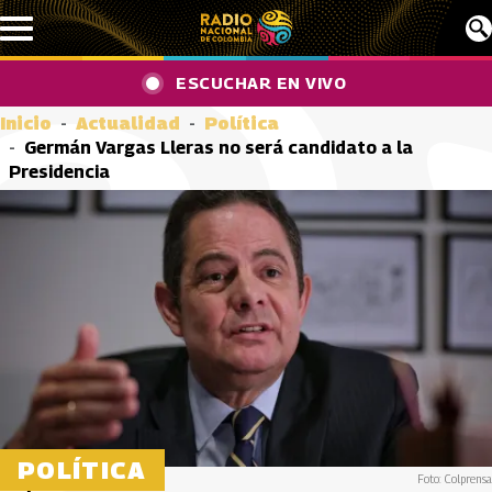
Pasar al contenido principal
ESCUCHAR EN VIVO
Inicio
Actualidad
Política
Germán Vargas Lleras no será candidato a la
Presidencia
POLÍTICA
Foto: Colprensa