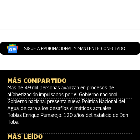
Artículos Player
SIGUE A RADIONACIONAL Y MANTENTE CONECTADO
MÁS COMPARTIDO
Más de 49 mil personas avanzan en procesos de
alfabetización impulsados por el Gobierno nacional
Gobierno nacional presenta nueva Política Nacional del
Agua, de cara a los desafíos climáticos actuales
Tobías Enrique Pumarejo: 120 años del natalicio de Don
Toba
MÁS LEÍDO