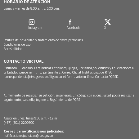
HORARIO DE ATENCIÓN
Lunes a viernes de 8:00 a.m. a 5:00 p.m.
Instagram
Facebook
X
Política de privacidad y tratamiento de datos personales
Condiciones de uso
Accesibilidad
CONTACTO VIRTUAL
Estimado Ciudadano: Para radicar Peticiones, Quejas, Reclamos, Solicitudes y Felicitaciones a
la Entidad puede remitir lo pertinente al Correo Oficial Institucional de RTVC
correspondencia@rtvc.gov.co
o diligenciar el formulario en línea:
Contacto PQRSD.
Al momento de registrar su petición, se generará un código con el cual usted podrá realizar el
seguimiento, para ello, ingrese a:
Seguimiento de PQRS
Asesor en línea: lunes 9:30 a.m. - 12 m
(+57) (601) 2200700
Correo de notificaciones judiciales:
notificacionesjudiciales@rtvc.gov.co