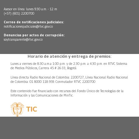
Asesor en línea: lunes 9:30 a.m. - 12 m
(+57) (601) 2200700
Correo de notificaciones judiciales:
notificacionesjudiciales@rtvc.gov.co
Denuncias por actos de corrupción:
soytransparente@rtvc.gov.co
Horario de atención y entrega de premios:
Lunes a viernes de 8:30 a.m.a 1:00 p.m. y de 2:30 p.m. a 4:30 p.m. en RTVC Sistema
de Medios Públicos, Carrera 45 # 26-33, Bogotá.
Línea directa Radio Nacional de Colombia: 2200727, Línea Nacional Radio Nacional
de Colombia: 01 8000 118 959. Conmutador RTVC 2200700
Este contenido fue financiado con recursos del Fondo Único de Tecnologías de la
Información y las Comunicaciones de MinTic.