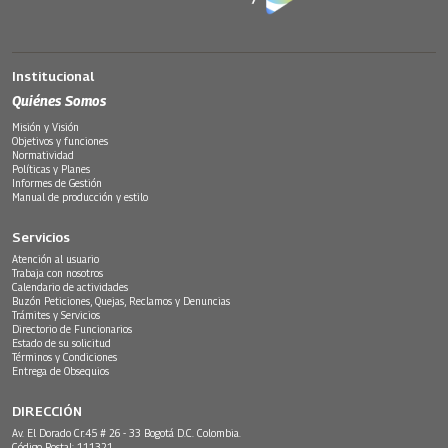
Institucional
Quiénes Somos
Misión y Visión
Objetivos y funciones
Normatividad
Políticas y Planes
Informes de Gestión
Manual de producción y estilo
Servicios
Atención al usuario
Trabaja con nosotros
Calendario de actividades
Buzón Peticiones, Quejas, Reclamos y Denuncias
Trámites y Servicios
Directorio de Funcionarios
Estado de su solicitud
Términos y Condiciones
Entrega de Obsequios
DIRECCIÓN
Av. El Dorado Cr.45 # 26 - 33 Bogotá D.C. Colombia.
Código Postal: 111321