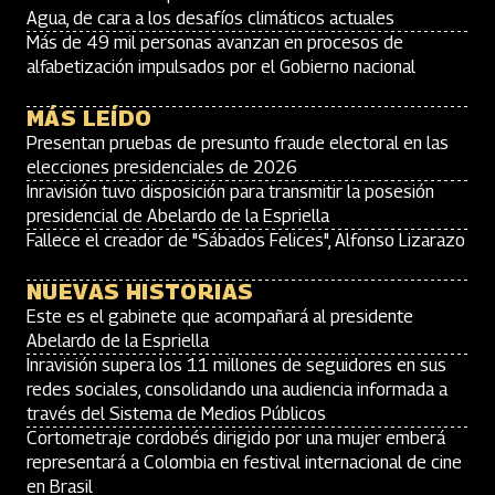
Agua, de cara a los desafíos climáticos actuales
Más de 49 mil personas avanzan en procesos de
alfabetización impulsados por el Gobierno nacional
MÁS LEÍDO
Presentan pruebas de presunto fraude electoral en las
elecciones presidenciales de 2026
Inravisión tuvo disposición para transmitir la posesión
presidencial de Abelardo de la Espriella
Fallece el creador de "Sábados Felices", Alfonso Lizarazo
NUEVAS HISTORIAS
Este es el gabinete que acompañará al presidente
Abelardo de la Espriella
Inravisión supera los 11 millones de seguidores en sus
redes sociales, consolidando una audiencia informada a
través del Sistema de Medios Públicos
Cortometraje cordobés dirigido por una mujer emberá
representará a Colombia en festival internacional de cine
en Brasil