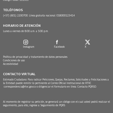
TELÉFONOS
(+57) (601) 2200700. Línea gratuita nacional: 018000123414
HORARIO DE ATENCIÓN
Lunes a viernes de 8:00 a.m. a 5:00 p.m.
Instagram
Facebook
X
Política de privacidad y tratamiento de datos personales
Condiciones de uso
Accesibilidad
CONTACTO VIRTUAL
Estimado Ciudadano: Para radicar Peticiones, Quejas, Reclamos, Solicitudes y Felicitaciones a
la Entidad puede remitir lo pertinente al Correo Oficial Institucional de RTVC
correspondencia@rtvc.gov.co
o diligenciar el formulario en línea:
Contacto PQRSD.
Al momento de registrar su petición, se generará un código con el cual usted podrá realizar el
seguimiento, para ello, ingrese a:
Seguimiento de PQRS