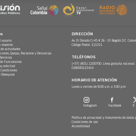
os
DIRECCIÓN
l usuario
Av. El Dorado Cr.45 # 26 - 33 Bogotá D.C. Colom
n nosotros
Código Postal: 111321
 de actividades
ciones, Quejas, Reclamos y Denuncias
TELÉFONOS
Servicios
 de Funcionarios
(+57) (601) 2200700. Línea gratuita nacional:
su solicitud
018000123414
 Condiciones
 Obsequios
HORARIO DE ATENCIÓN
Lunes a viernes de 8:00 a.m. a 5:00 p.m.
Instagram
Facebook
X
Política de privacidad y tratamiento de datos 
Condiciones de uso
Accesibilidad