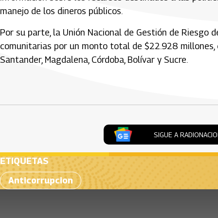
manejo de los dineros públicos.
Por su parte, la Unión Nacional de Gestión de Riesgo d
comunitarias por un monto total de $22.928 millones, 
Santander, Magdalena, Córdoba, Bolívar y Sucre.
Artículos Player
SIGUE A RADIONACI
ETIQUETAS
Anticorrupcion