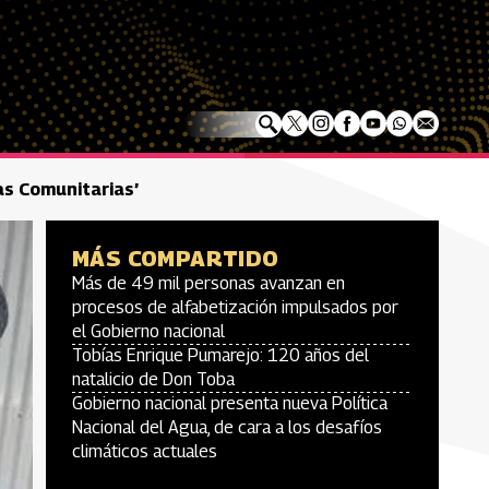
as Comunitarias’
MÁS COMPARTIDO
Más de 49 mil personas avanzan en
procesos de alfabetización impulsados por
el Gobierno nacional
Tobías Enrique Pumarejo: 120 años del
natalicio de Don Toba
Gobierno nacional presenta nueva Política
Nacional del Agua, de cara a los desafíos
climáticos actuales