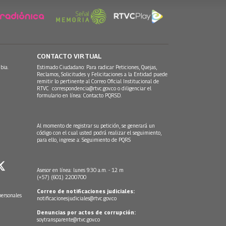
CONTACTO VIRTUAL
bia.
Estimado Ciudadano: Para radicar Peticiones, Quejas,
Reclamos, Solicitudes y Felicitaciones a la Entidad puede
remitir lo pertinente al Correo Oficial Institucional de
RTVC
correspondencia@rtvc.gov.co
o diligenciar el
formulario en línea:
Contacto PQRSD.
Al momento de registrar su petición, se generará un
código con el cual usted podrá realizar el seguimiento,
para ello, ingrese a:
Seguimiento de PQRS
Asesor en línea: lunes 9:30 a.m. - 12 m
(+57) (601) 2200700
Correo de notificaciones judiciales:
personales
notificacionesjudiciales@rtvc.gov.co
Denuncias por actos de corrupción:
soytransparente@rtvc.gov.co