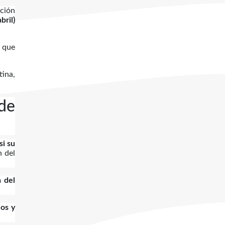
ación
bril)
y que
tina,
 de
si su
n del
a del
ios y