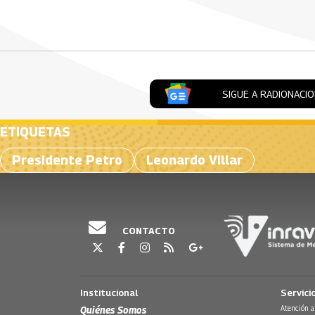
Artículos Player
SIGUE A RADIONACI
ETIQUETAS
Presidente Petro
Leonardo Villar
CONTACTO
Institucional
Servici
Quiénes Somos
Atención a