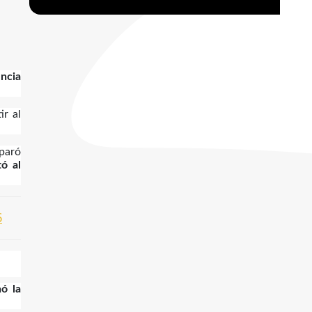
ncia
ir al
mparó
tó al
6
nó la