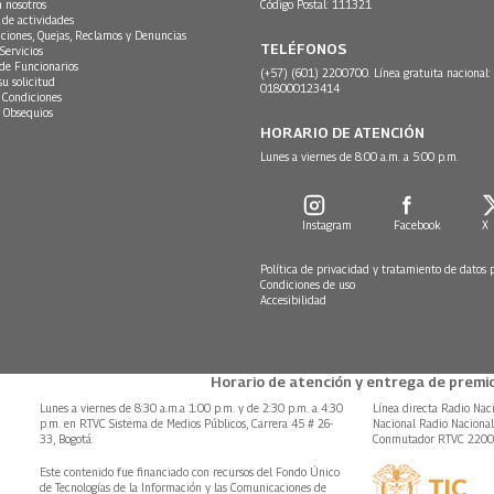
n nosotros
Código Postal: 111321
 de actividades
ciones, Quejas, Reclamos y Denuncias
TELÉFONOS
Servicios
 de Funcionarios
(+57) (601) 2200700. Línea gratuita nacional:
su solicitud
018000123414
 Condiciones
 Obsequios
HORARIO DE ATENCIÓN
Lunes a viernes de 8:00 a.m. a 5:00 p.m.
Instagram
Facebook
X
Política de privacidad y tratamiento de datos 
Condiciones de uso
Accesibilidad
Horario de atención y entrega de premio
Lunes a viernes de 8:30 a.m.a 1:00 p.m. y de 2:30 p.m. a 4:30
Línea directa Radio Nac
p.m. en RTVC Sistema de Medios Públicos, Carrera 45 # 26-
Nacional Radio Naciona
33, Bogotá.
Conmutador RTVC 220
Este contenido fue financiado con recursos del Fondo Único
de Tecnologías de la Información y las Comunicaciones de