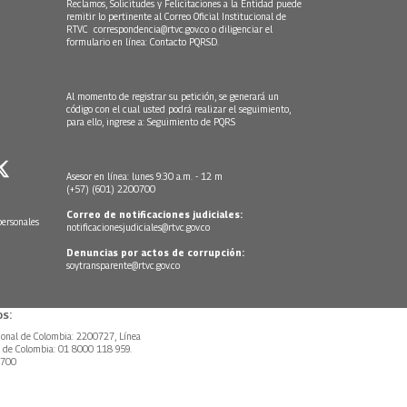
Reclamos, Solicitudes y Felicitaciones a la Entidad puede
remitir lo pertinente al Correo Oficial Institucional de
RTVC
correspondencia@rtvc.gov.co
o diligenciar el
formulario en línea:
Contacto PQRSD.
Al momento de registrar su petición, se generará un
código con el cual usted podrá realizar el seguimiento,
para ello, ingrese a:
Seguimiento de PQRS
Asesor en línea: lunes 9:30 a.m. - 12 m
(+57) (601) 2200700
Correo de notificaciones judiciales:
personales
notificacionesjudiciales@rtvc.gov.co
Denuncias por actos de corrupción:
soytransparente@rtvc.gov.co
s:
ional de Colombia: 2200727, Línea
l de Colombia: 01 8000 118 959.
0700