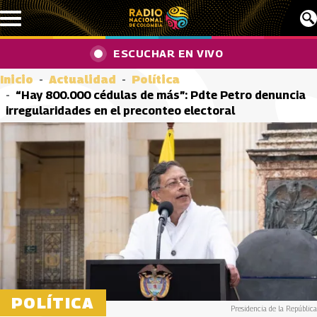
Pasar al contenido principal
ESCUCHAR EN VIVO
Inicio
Actualidad
Política
“Hay 800.000 cédulas de más”: Pdte Petro denuncia
irregularidades en el preconteo electoral
POLÍTICA
Presidencia de la República