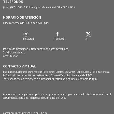
TELÉFONOS
(+57) (601) 2200700. Línea gratuita nacional: 018000123414
HORARIO DE ATENCIÓN
Lunes a viernes de 8:00 a.m. a 5:00 p.m.
Instagram
Facebook
X
Política de privacidad y tratamiento de datos personales
Condiciones de uso
Accesibilidad
CONTACTO VIRTUAL
Estimado Ciudadano: Para radicar Peticiones, Quejas, Reclamos, Solicitudes y Felicitaciones a
la Entidad puede remitir lo pertinente al Correo Oficial Institucional de RTVC
correspondencia@rtvc.gov.co
o diligenciar el formulario en línea:
Contacto PQRSD.
Al momento de registrar su petición, se generará un código con el cual usted podrá realizar el
seguimiento, para ello, ingrese a:
Seguimiento de PQRS
Asesor en línea: lunes 9:30 a.m. - 12 m