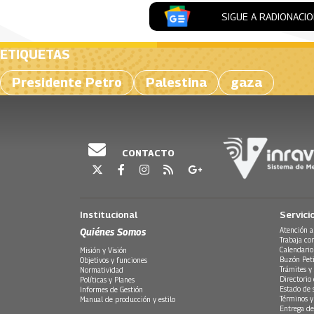
SIGUE A RADIONACI
ETIQUETAS
Presidente Petro
Palestina
gaza
CONTACTO
Institucional
Servici
Quiénes Somos
Atención a
Trabaja co
Calendario
Misión y Visión
Buzón Peti
Objetivos y funciones
Trámites y 
Normatividad
Directorio
Políticas y Planes
Estado de 
Informes de Gestión
Términos y
Manual de producción y estilo
Entrega de