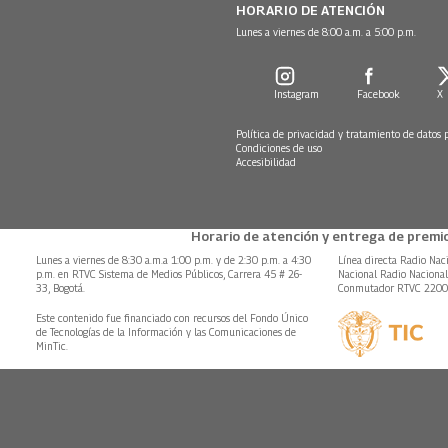
HORARIO DE ATENCIÓN
Lunes a viernes de 8:00 a.m. a 5:00 p.m.
Instagram
Facebook
X
Política de privacidad y tratamiento de datos 
Condiciones de uso
Accesibilidad
Horario de atención y entrega de premio
Lunes a viernes de 8:30 a.m.a 1:00 p.m. y de 2:30 p.m. a 4:30
Línea directa Radio Nac
p.m. en RTVC Sistema de Medios Públicos, Carrera 45 # 26-
Nacional Radio Naciona
33, Bogotá.
Conmutador RTVC 220
Este contenido fue financiado con recursos del Fondo Único
de Tecnologías de la Información y las Comunicaciones de
MinTic.