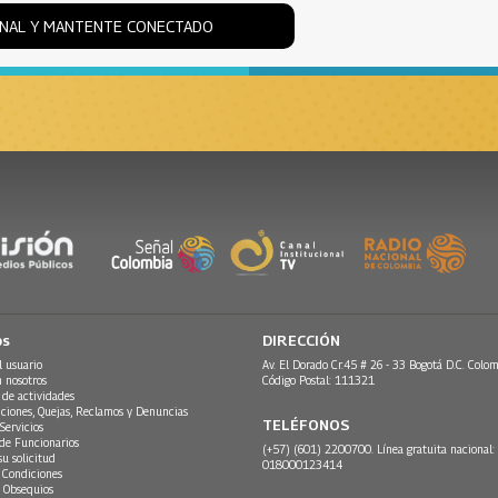
ONAL Y MANTENTE CONECTADO
os
DIRECCIÓN
l usuario
Av. El Dorado Cr.45 # 26 - 33 Bogotá D.C. Colom
n nosotros
Código Postal: 111321
 de actividades
ciones, Quejas, Reclamos y Denuncias
TELÉFONOS
Servicios
 de Funcionarios
(+57) (601) 2200700. Línea gratuita nacional:
su solicitud
018000123414
 Condiciones
 Obsequios