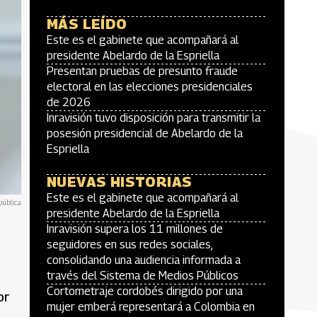
MÁS LEÍDO
Este es el gabinete que acompañará al
presidente Abelardo de la Espriella
Presentan pruebas de presunto fraude
electoral en las elecciones presidenciales
de 2026
Inravisión tuvo disposición para transmitir la
posesión presidencial de Abelardo de la
Espriella
NUEVAS HISTORIAS
Este es el gabinete que acompañará al
pública
presidente Abelardo de la Espriella
Inravisión supera los 11 millones de
seguidores en sus redes sociales,
consolidando una audiencia informada a
través del Sistema de Medios Públicos
Cortometraje cordobés dirigido por una
or
mujer emberá representará a Colombia en