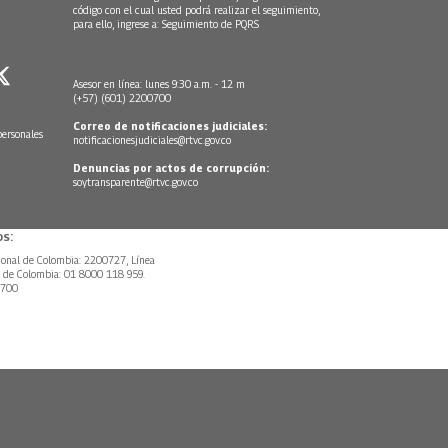
código con el cual usted podrá realizar el seguimiento,
para ello, ingrese a:
Seguimiento de PQRS
Asesor en línea: lunes 9:30 a.m. - 12 m
(+57) (601) 2200700
Correo de notificaciones judiciales:
personales
notificacionesjudiciales@rtvc.gov.co
Denuncias por actos de corrupción:
soytransparente@rtvc.gov.co
s:
ional de Colombia: 2200727, Línea
l de Colombia: 01 8000 118 959.
0700