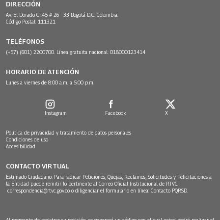
DIRECCIÓN
Av. El Dorado Cr.45 # 26 - 33 Bogotá D.C. Colombia.
Código Postal: 111321
TELÉFONOS
(+57) (601) 2200700. Línea gratuita nacional: 018000123414
HORARIO DE ATENCIÓN
Lunes a viernes de 8:00 a.m. a 5:00 p.m.
Instagram
Facebook
X
Política de privacidad y tratamiento de datos personales
Condiciones de uso
Accesibilidad
CONTACTO VIRTUAL
Estimado Ciudadano: Para radicar Peticiones, Quejas, Reclamos, Solicitudes y Felicitaciones a
la Entidad puede remitir lo pertinente al Correo Oficial Institucional de RTVC
correspondencia@rtvc.gov.co
o diligenciar el formulario en línea:
Contacto PQRSD.
Al momento de registrar su petición, se generará un código con el cual usted podrá realizar el