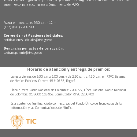
seguimiento, para ello, ingrese a:
Seguimiento de PQRS
Asesor en línea: lunes 9:30 a.m. - 12 m
(+57) (601) 2200700
Correo de notificaciones judiciales:
notificacionesjudiciales@rtvc.gov.co
Denuncias por actos de corrupción:
soytransparente@rtvc.gov.co
Horario de atención y entrega de premios:
Lunes a viernes de 8:30 a.m.a 1:00 p.m. y de 2:30 p.m. a 4:30 p.m. en RTVC Sistema
de Medios Públicos, Carrera 45 # 26-33, Bogotá.
Línea directa Radio Nacional de Colombia: 2200727, Línea Nacional Radio Nacional
de Colombia: 01 8000 118 959. Conmutador RTVC 2200700
Este contenido fue financiado con recursos del Fondo Único de Tecnologías de la
Información y las Comunicaciones de MinTic.