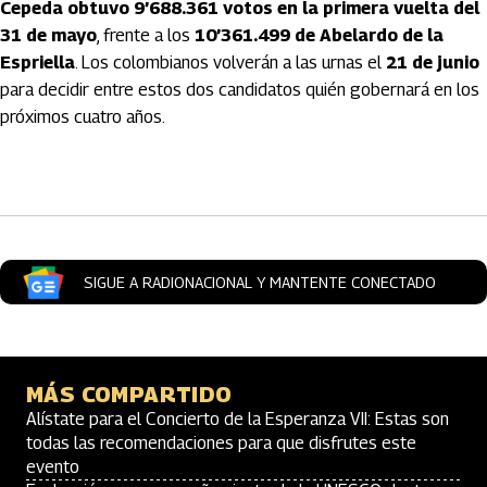
Cepeda obtuvo 9’688.361 votos en la primera vuelta del
31 de mayo
, frente a los
10’361.499 de Abelardo de la
Espriella
. Los colombianos volverán a las urnas el
21 de junio
para decidir entre estos dos candidatos quién gobernará en los
próximos cuatro años.
Artículos Player
SIGUE A RADIONACIONAL Y MANTENTE CONECTADO
MÁS COMPARTIDO
Alístate para el Concierto de la Esperanza VII: Estas son
todas las recomendaciones para que disfrutes este
evento