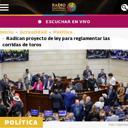
Pasar al contenido principal
ESCUCHAR EN VIVO
Inicio
Actualidad
Política
Radican proyecto de ley para reglamentar las
corridas de toros
POLÍTICA
Foto: Colprensa