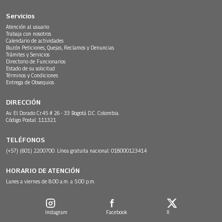
Servicios
Atención al usuario
Trabaja con nosotros
Calendario de actividades
Buzón Peticiones, Quejas, Reclamos y Denuncias
Trámites y Servicios
Directorio de Funcionarios
Estado de su solicitud
Términos y Condiciones
Entrega de Obsequios
DIRECCIÓN
Av. El Dorado Cr.45 # 26 - 33 Bogotá D.C. Colombia.
Código Postal: 111321
TELÉFONOS
(+57) (601) 2200700. Línea gratuita nacional: 018000123414
HORARIO DE ATENCIÓN
Lunes a viernes de 8:00 a.m. a 5:00 p.m.
Instagram
Facebook
X