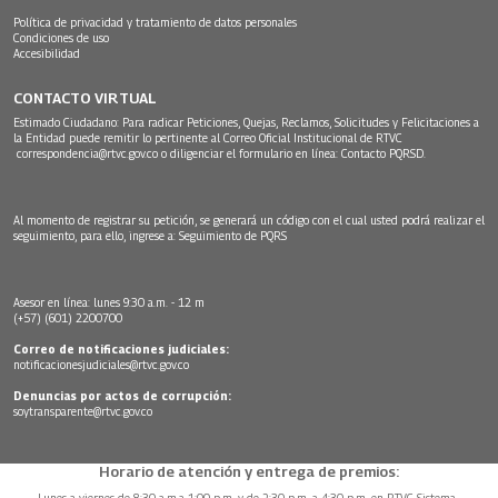
Política de privacidad y tratamiento de datos personales
Condiciones de uso
Accesibilidad
CONTACTO VIRTUAL
Estimado Ciudadano: Para radicar Peticiones, Quejas, Reclamos, Solicitudes y Felicitaciones a
la Entidad puede remitir lo pertinente al Correo Oficial Institucional de RTVC
correspondencia@rtvc.gov.co
o diligenciar el formulario en línea:
Contacto PQRSD.
Al momento de registrar su petición, se generará un código con el cual usted podrá realizar el
seguimiento, para ello, ingrese a:
Seguimiento de PQRS
Asesor en línea: lunes 9:30 a.m. - 12 m
(+57) (601) 2200700
Correo de notificaciones judiciales:
notificacionesjudiciales@rtvc.gov.co
Denuncias por actos de corrupción:
soytransparente@rtvc.gov.co
Horario de atención y entrega de premios:
Lunes a viernes de 8:30 a.m.a 1:00 p.m. y de 2:30 p.m. a 4:30 p.m. en RTVC Sistema