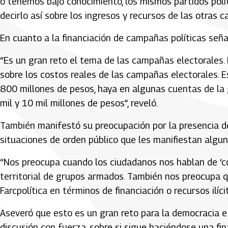
o tenemos bajo conocimiento, los mismos partidos polít
decirlo así sobre los ingresos y recursos de las otras c
En cuanto a la financiación de campañas políticas señal
“Es un gran reto el tema de las campañas electorales
sobre los costos reales de las campañas electorales.
800 millones de pesos, haya en algunas cuentas de la 
mil y 10 mil millones de pesos”, reveló.
También manifestó su preocupación por la presencia de 
situaciones de orden público que les manifiestan algun
“Nos preocupa cuando los ciudadanos nos hablan de ‘cor
territorial de grupos armados. También nos preocupa q
Farcpolítica en términos de financiación o recursos ilícit
Aseveró que esto es un gran reto para la democracia e 
discusión con fuerza, sobre si sigue haciéndose una fi