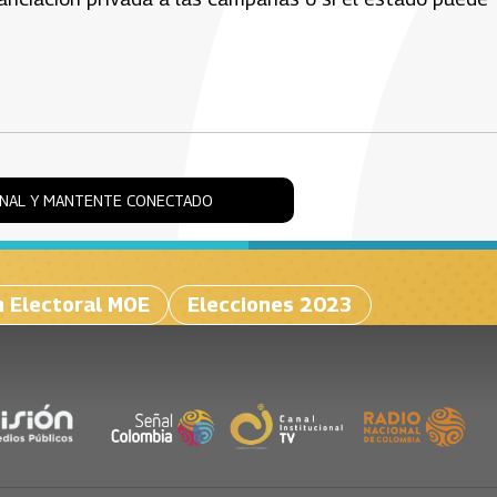
ONAL Y MANTENTE CONECTADO
n Electoral MOE
Elecciones 2023