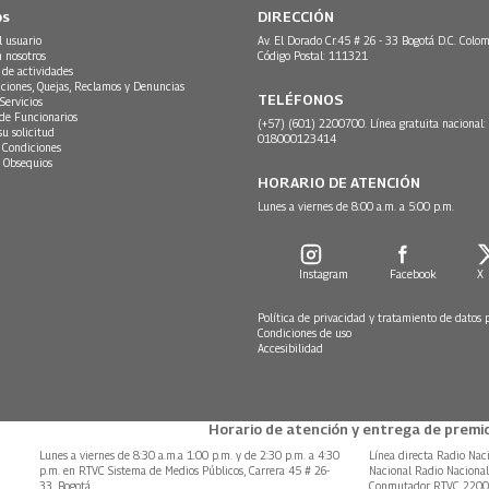
os
DIRECCIÓN
l usuario
Av. El Dorado Cr.45 # 26 - 33 Bogotá D.C. Colom
n nosotros
Código Postal: 111321
 de actividades
ciones, Quejas, Reclamos y Denuncias
TELÉFONOS
Servicios
 de Funcionarios
(+57) (601) 2200700. Línea gratuita nacional:
su solicitud
018000123414
 Condiciones
 Obsequios
HORARIO DE ATENCIÓN
Lunes a viernes de 8:00 a.m. a 5:00 p.m.
Instagram
Facebook
X
Política de privacidad y tratamiento de datos 
Condiciones de uso
Accesibilidad
Horario de atención y entrega de premio
Lunes a viernes de 8:30 a.m.a 1:00 p.m. y de 2:30 p.m. a 4:30
Línea directa Radio Nac
p.m. en RTVC Sistema de Medios Públicos, Carrera 45 # 26-
Nacional Radio Naciona
33, Bogotá.
Conmutador RTVC 220