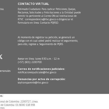
CONTACTO VIRTUAL
bia.
Estimado Ciudadano: Para radicar Peticiones, Quejas,
Reclamos, Solicitudes y Felicitaciones a la Entidad puede
remitir lo pertinente al Correo Oficial Institucional de
RTVC
correspondencia@rtvc.gov.co
o diligenciar el
formulario en línea:
Contacto PQRSD.
Al momento de registrar su petición, se generará un
código con el cual usted podrá realizar el seguimiento,
para ello, ingrese a:
Seguimiento de PQRS
Asesor en línea: lunes 9:30 a.m. - 12 m
(+57) (601) 2200700
Correo de notificaciones judiciales:
personales
notificacionesjudiciales@rtvc.gov.co
Denuncias por actos de corrupción:
soytransparente@rtvc.gov.co
s:
ional de Colombia: 2200727, Línea
l de Colombia: 01 8000 118 959.
0700