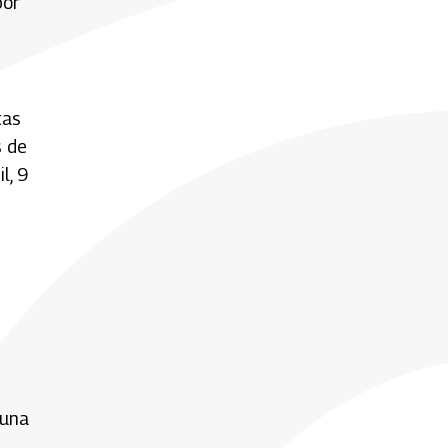
por
tas
s de
l, 9
 una