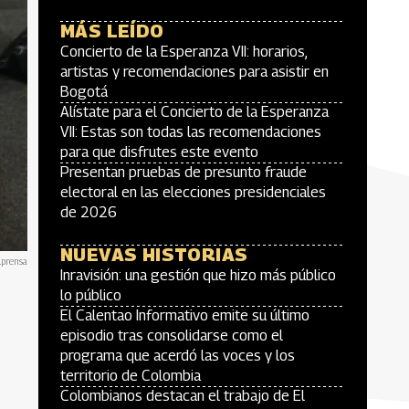
MÁS LEÍDO
Concierto de la Esperanza VII: horarios,
artistas y recomendaciones para asistir en
Bogotá
Alístate para el Concierto de la Esperanza
VII: Estas son todas las recomendaciones
para que disfrutes este evento
Presentan pruebas de presunto fraude
electoral en las elecciones presidenciales
de 2026
NUEVAS HISTORIAS
lprensa
Inravisión: una gestión que hizo más público
lo público
El Calentao Informativo emite su último
episodio tras consolidarse como el
programa que acerdó las voces y los
territorio de Colombia
Colombianos destacan el trabajo de El