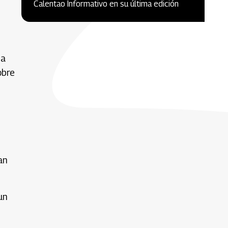
Calentao Informativo en su última edición
ia
obre
an
un