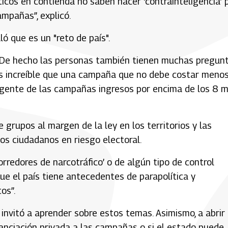
icos en contienda no saben hacer ‘contrainteligencia’ 
ampañas”, explicó.
ó que es un "reto de país".
. De hecho las personas también tienen muchas pregun
 Es increíble que una campaña que no debe costar meno
gente de las campañas ingresos por encima de los 8 mi
grupos al margen de la ley en los territorios y las
os ciudadanos en riesgo electoral.
redores de narcotráfico’ o de algún tipo de control
ue el país tiene antecedentes de parapolítica y
os”.
invitó a aprender sobre estos temas. Asimismo, a abrir
nanciación privada a las campañas o si el estado puede