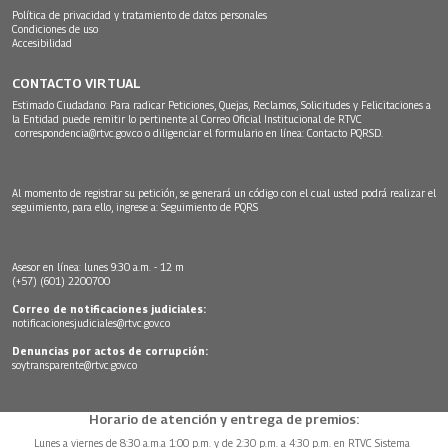
Política de privacidad y tratamiento de datos personales
Condiciones de uso
Accesibilidad
CONTACTO VIRTUAL
Estimado Ciudadano: Para radicar Peticiones, Quejas, Reclamos, Solicitudes y Felicitaciones a
la Entidad puede remitir lo pertinente al Correo Oficial Institucional de RTVC
correspondencia@rtvc.gov.co
o diligenciar el formulario en línea:
Contacto PQRSD.
Al momento de registrar su petición, se generará un código con el cual usted podrá realizar el
seguimiento, para ello, ingrese a:
Seguimiento de PQRS
Asesor en línea: lunes 9:30 a.m. - 12 m
(+57) (601) 2200700
Correo de notificaciones judiciales:
notificacionesjudiciales@rtvc.gov.co
Denuncias por actos de corrupción:
soytransparente@rtvc.gov.co
Horario de atención y entrega de premios:
Lunes a viernes de 8:30 a.m.a 1:00 p.m. y de 2:30 p.m. a 4:30 p.m. en RTVC Sistema