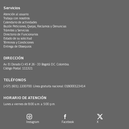
Servicios
Atención al usuario
Trabaja con nosotros
Calendario de actividades
Buzón Peticiones, Quejas, Reclamos y Denuncias
Trámites y Servicios
Directorio de Funcionarios
Estado de su solicitud
Términos y Condiciones
Entrega de Obsequios
DIRECCIÓN
Av. El Dorado Cr.45 # 26 - 33 Bogotá D.C. Colombia.
Código Postal: 111321
TELÉFONOS
(+57) (601) 2200700. Línea gratuita nacional: 018000123414
HORARIO DE ATENCIÓN
Lunes a viernes de 8:00 a.m. a 5:00 p.m.
Instagram
Facebook
X