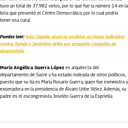
tuvo un total de 37.982 votos, por lo que fue la número 14 en la
lista que presentó el Centro Democrático, por lo cual podría
tener esa curul.
Puedes leer:
Iván Cepeda anuncia posibles acciones judiciales
contra Tomás y Jerónimo Uribe por presunta campaña de
desprestigio
María Angélica Guerra López
es arquitecta del
departamento de Sucre y ha estado rodeada de otros políticos,
puesto que su tía es María Rosario Guerra, quien fue exministra y
exsenadora en la presidencia de Álvaro Uribe Vélez. Además, su
padre es el excongresista Joselito Guerra de la Espriella.
Artículos Player