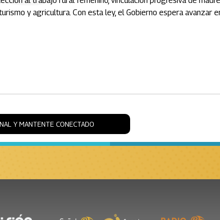
cción al trabajo rural femenino, vinculación progresiva de madr
turismo y agricultura. Con esta ley, el Gobierno espera avanzar e
ONAL Y MANTENTE CONECTADO