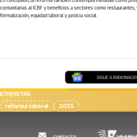
En conclusión, la reforma también contempla medidas como prote
comunitarias al ICBF y beneficios a sectores como restaurantes, 
formalización, equidad laboral y justicia social.
Artículos Player
SIGUE A RADIONACI
ETIQUETAS
reforma laboral
2025
CONTACTO