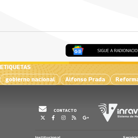
SIGUE A RADIONACI
ETIQUETAS
gobierno nacional
Alfonso Prada
Reform
CONTACTO
Institucional
Servici