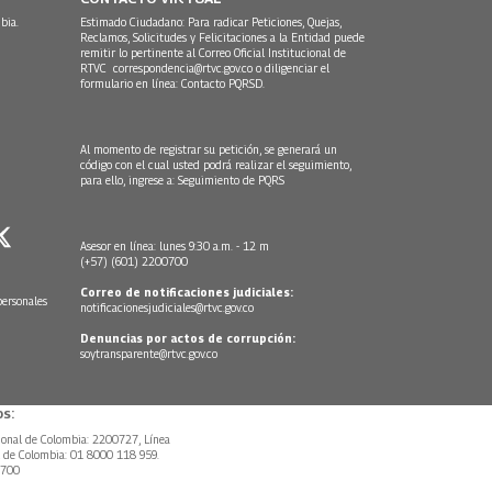
bia.
Estimado Ciudadano: Para radicar Peticiones, Quejas,
Reclamos, Solicitudes y Felicitaciones a la Entidad puede
remitir lo pertinente al Correo Oficial Institucional de
RTVC
correspondencia@rtvc.gov.co
o diligenciar el
formulario en línea:
Contacto PQRSD.
Al momento de registrar su petición, se generará un
código con el cual usted podrá realizar el seguimiento,
para ello, ingrese a:
Seguimiento de PQRS
Asesor en línea: lunes 9:30 a.m. - 12 m
(+57) (601) 2200700
Correo de notificaciones judiciales:
personales
notificacionesjudiciales@rtvc.gov.co
Denuncias por actos de corrupción:
soytransparente@rtvc.gov.co
s:
ional de Colombia: 2200727, Línea
l de Colombia: 01 8000 118 959.
0700