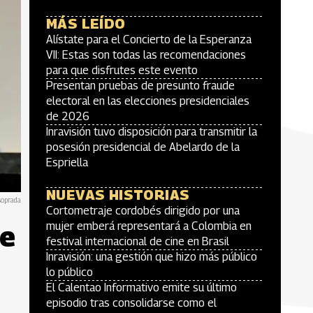
MÁS LEÍDO
Alístate para el Concierto de la Esperanza
VII: Estas son todas las recomendaciones
para que disfrutes este evento
Presentan pruebas de presunto fraude
electoral en las elecciones presidenciales
de 2026
Inravisión tuvo disposición para transmitir la
posesión presidencial de Abelardo de la
Espriella
NUEVAS HISTORIAS
soprada
Cortometraje cordobés dirigido por una
ne
mujer emberá representará a Colombia en
festival internacional de cine en Brasil
Inravisión: una gestión que hizo más público
lo público
El Calentao Informativo emite su último
episodio tras consolidarse como el