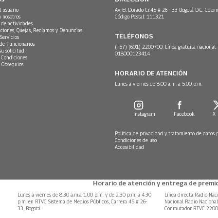
l usuario
Av. El Dorado Cr.45 # 26 - 33 Bogotá D.C. Colom
n nosotros
Código Postal: 111321
 de actividades
ciones, Quejas, Reclamos y Denuncias
TELÉFONOS
Servicios
 de Funcionarios
(+57) (601) 2200700. Línea gratuita nacional:
su solicitud
018000123414
 Condiciones
 Obsequios
HORARIO DE ATENCIÓN
Lunes a viernes de 8:00 a.m. a 5:00 p.m.
Instagram
Facebook
X
Política de privacidad y tratamiento de datos 
Condiciones de uso
Accesibilidad
Horario de atención y entrega de premio
Lunes a viernes de 8:30 a.m.a 1:00 p.m. y de 2:30 p.m. a 4:30
Línea directa Radio Nac
p.m. en RTVC Sistema de Medios Públicos, Carrera 45 # 26-
Nacional Radio Naciona
33, Bogotá.
Conmutador RTVC 220