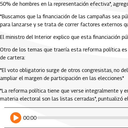
50% de hombres en la representación efectiva", agreg
"Buscamos que la financiación de las campañas sea púb
para lanzarse y se trata de correr factores externos que 
El ministro del Interior explico que esta financiación pú
Otro de los temas que traería esta reforma política es e
de cartera:
"El voto obligatorio surge de otros congresistas, no de
ampliar el margen de participación en las elecciones"
"La reforma política tiene que verse integralmente y
materia electoral son las listas cerradas", puntualizó el
Artículos Player
Player Articulos
play
00:00