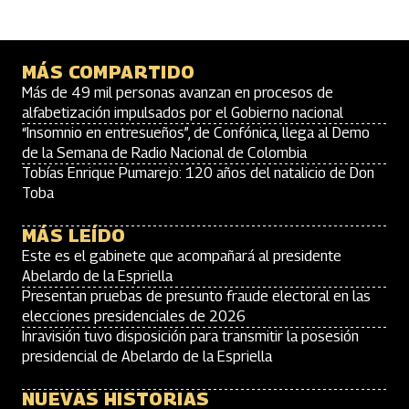
MÁS COMPARTIDO
Más de 49 mil personas avanzan en procesos de
alfabetización impulsados por el Gobierno nacional
“Insomnio en entresueños”, de Confónica, llega al Demo
de la Semana de Radio Nacional de Colombia
Tobías Enrique Pumarejo: 120 años del natalicio de Don
Toba
MÁS LEÍDO
Este es el gabinete que acompañará al presidente
Abelardo de la Espriella
Presentan pruebas de presunto fraude electoral en las
elecciones presidenciales de 2026
Inravisión tuvo disposición para transmitir la posesión
presidencial de Abelardo de la Espriella
NUEVAS HISTORIAS