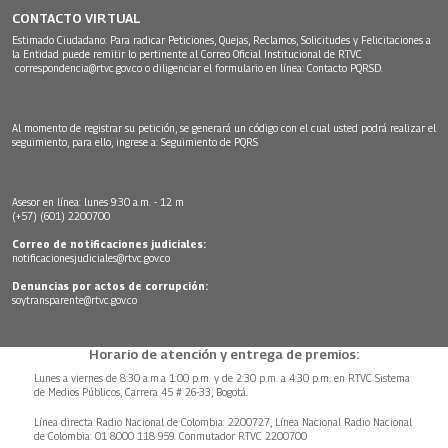
CONTACTO VIRTUAL
Estimado Ciudadano: Para radicar Peticiones, Quejas, Reclamos, Solicitudes y Felicitaciones a
la Entidad puede remitir lo pertinente al Correo Oficial Institucional de RTVC
correspondencia@rtvc.gov.co
o diligenciar el formulario en línea:
Contacto PQRSD.
Al momento de registrar su petición, se generará un código con el cual usted podrá realizar el
seguimiento, para ello, ingrese a:
Seguimiento de PQRS
Asesor en línea: lunes 9:30 a.m. - 12 m
(+57) (601) 2200700
Correo de notificaciones judiciales:
notificacionesjudiciales@rtvc.gov.co
Denuncias por actos de corrupción:
soytransparente@rtvc.gov.co
Horario de atención y entrega de premios:
Lunes a viernes de 8:30 a.m.a 1:00 p.m. y de 2:30 p.m. a 4:30 p.m. en RTVC Sistema
de Medios Públicos, Carrera 45 # 26-33, Bogotá.
Línea directa Radio Nacional de Colombia: 2200727, Línea Nacional Radio Nacional
de Colombia: 01 8000 118 959. Conmutador RTVC 2200700