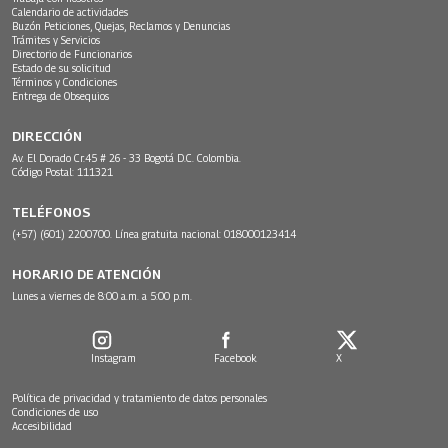
Calendario de actividades
Buzón Peticiones, Quejas, Reclamos y Denuncias
Trámites y Servicios
Directorio de Funcionarios
Estado de su solicitud
Términos y Condiciones
Entrega de Obsequios
DIRECCIÓN
Av. El Dorado Cr.45 # 26 - 33 Bogotá D.C. Colombia.
Código Postal: 111321
TELÉFONOS
(+57) (601) 2200700. Línea gratuita nacional: 018000123414
HORARIO DE ATENCIÓN
Lunes a viernes de 8:00 a.m. a 5:00 p.m.
Instagram
Facebook
X
Política de privacidad y tratamiento de datos personales
Condiciones de uso
Accesibilidad