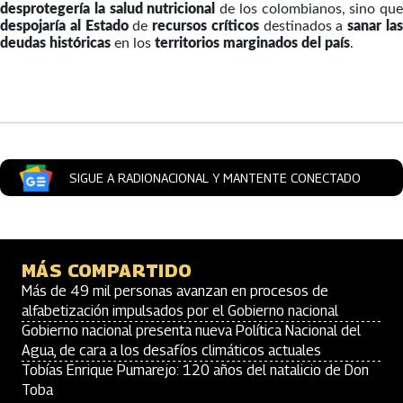
desprotegería la salud nutricional
de los colombianos, sino que
despojaría al Estado
de
recursos críticos
destinados a
sanar la
deudas históricas
en los
territorios marginados del país
.
Artículos Player
SIGUE A RADIONACIONAL Y MANTENTE CONECTADO
MÁS COMPARTIDO
Más de 49 mil personas avanzan en procesos de
alfabetización impulsados por el Gobierno nacional
Gobierno nacional presenta nueva Política Nacional del
Agua, de cara a los desafíos climáticos actuales
Tobías Enrique Pumarejo: 120 años del natalicio de Don
Toba