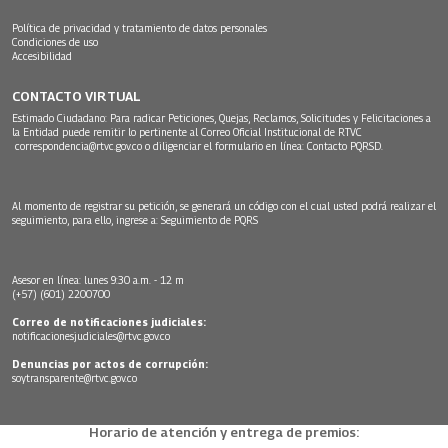
Política de privacidad y tratamiento de datos personales
Condiciones de uso
Accesibilidad
CONTACTO VIRTUAL
Estimado Ciudadano: Para radicar Peticiones, Quejas, Reclamos, Solicitudes y Felicitaciones a
la Entidad puede remitir lo pertinente al Correo Oficial Institucional de RTVC
correspondencia@rtvc.gov.co
o diligenciar el formulario en línea:
Contacto PQRSD.
Al momento de registrar su petición, se generará un código con el cual usted podrá realizar el
seguimiento, para ello, ingrese a:
Seguimiento de PQRS
Asesor en línea: lunes 9:30 a.m. - 12 m
(+57) (601) 2200700
Correo de notificaciones judiciales:
notificacionesjudiciales@rtvc.gov.co
Denuncias por actos de corrupción:
soytransparente@rtvc.gov.co
Horario de atención y entrega de premios: