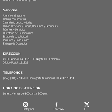
Servicios
Atención al usuario
Trabaja con nosotros
Calendario de actividades
Buzón Peticiones, Quejas, Reclamos y Denuncias
Trámites y Servicios
Directorio de Funcionarios
Estado de su solicitud
Términos y Condiciones
Entrega de Obsequios
DIRECCIÓN
Av. El Dorado Cr.45 # 26 - 33 Bogotá D.C. Colombia.
Código Postal: 111321
TELÉFONOS
(+57) (601) 2200700. Línea gratuita nacional: 018000123414
HORARIO DE ATENCIÓN
Lunes a viernes de 8:00 a.m. a 5:00 p.m.
Instagram
Facebook
X