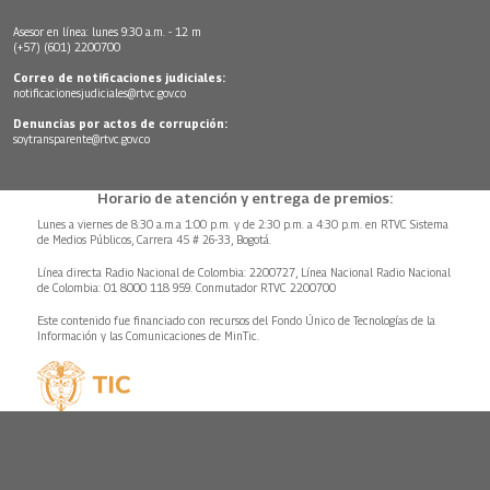
Asesor en línea: lunes 9:30 a.m. - 12 m
(+57) (601) 2200700
Correo de notificaciones judiciales:
notificacionesjudiciales@rtvc.gov.co
Denuncias por actos de corrupción:
soytransparente@rtvc.gov.co
Horario de atención y entrega de premios:
Lunes a viernes de 8:30 a.m.a 1:00 p.m. y de 2:30 p.m. a 4:30 p.m. en RTVC Sistema
de Medios Públicos, Carrera 45 # 26-33, Bogotá.
Línea directa Radio Nacional de Colombia: 2200727, Línea Nacional Radio Nacional
de Colombia: 01 8000 118 959. Conmutador RTVC 2200700
Este contenido fue financiado con recursos del Fondo Único de Tecnologías de la
Información y las Comunicaciones de MinTic.