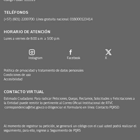
TELÉFONOS
(+57) (601) 2200700. Línea gratuita nacional: 018000123414
HORARIO DE ATENCIÓN
Lunes a viernes de 8:00 a.m. a 5:00 p.m.
Instagram
Facebook
X
Política de privacidad y tratamiento de datos personales
Condiciones de uso
Accesibilidad
CONTACTO VIRTUAL
Estimado Ciudadano: Para radicar Peticiones, Quejas, Reclamos, Solicitudes y Felicitaciones a
la Entidad puede remitir lo pertinente al Correo Oficial Institucional de RTVC
correspondencia@rtvc.gov.co
o diligenciar el formulario en línea:
Contacto PQRSD.
Al momento de registrar su petición, se generará un código con el cual usted podrá realizar el
seguimiento, para ello, ingrese a:
Seguimiento de PQRS