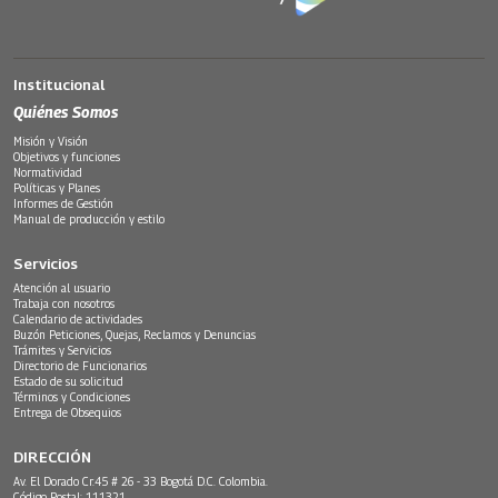
Institucional
Quiénes Somos
Misión y Visión
Objetivos y funciones
Normatividad
Políticas y Planes
Informes de Gestión
Manual de producción y estilo
Servicios
Atención al usuario
Trabaja con nosotros
Calendario de actividades
Buzón Peticiones, Quejas, Reclamos y Denuncias
Trámites y Servicios
Directorio de Funcionarios
Estado de su solicitud
Términos y Condiciones
Entrega de Obsequios
DIRECCIÓN
Av. El Dorado Cr.45 # 26 - 33 Bogotá D.C. Colombia.
Código Postal: 111321