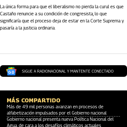
La única forma para que el liberalismo no pierda la curul es que
Castaño renuncie a su condición de congresista, lo que
significaría que el proceso deja de estar en la Corte Suprema y
pasaría a la justicia ordinaria.
Artículos Player
SIGUE A RADIONACIONAL Y MANTENTE CONECTADO
MÁS COMPARTIDO
Más de 49 mil personas avanzan en procesos de
alfabetización impulsados por el Gobierno nacional
Gobierno nacional presenta nueva Política Nacional del
Agua, de cara a los desafíos climáticos actuales