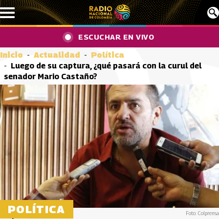
Pasar al contenido principal
ESCUCHAR EN VIVO
Inicio
Actualidad
Política
Luego de su captura, ¿qué pasará con la curul del
senador Mario Castaño?
POLÍTICA
Foto: Colprensa