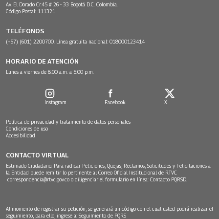
Av. El Dorado Cr.45 # 26 - 33 Bogotá D.C. Colombia.
Código Postal: 111321
TELÉFONOS
(+57) (601) 2200700. Línea gratuita nacional: 018000123414
HORARIO DE ATENCIÓN
Lunes a viernes de 8:00 a.m. a 5:00 p.m.
Instagram
Facebook
X
Política de privacidad y tratamiento de datos personales
Condiciones de uso
Accesibilidad
CONTACTO VIRTUAL
Estimado Ciudadano: Para radicar Peticiones, Quejas, Reclamos, Solicitudes y Felicitaciones a
la Entidad puede remitir lo pertinente al Correo Oficial Institucional de RTVC
correspondencia@rtvc.gov.co
o diligenciar el formulario en línea:
Contacto PQRSD.
Al momento de registrar su petición, se generará un código con el cual usted podrá realizar el
seguimiento, para ello, ingrese a:
Seguimiento de PQRS