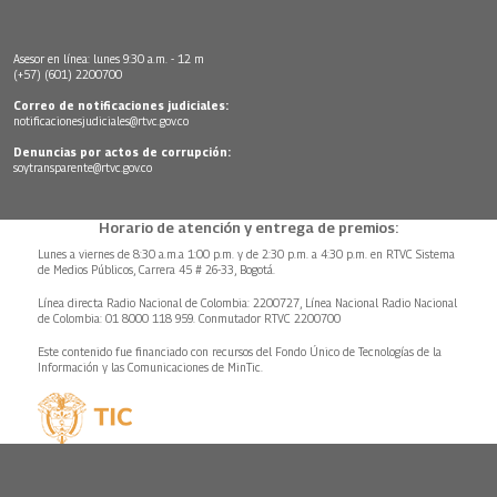
Asesor en línea: lunes 9:30 a.m. - 12 m
(+57) (601) 2200700
Correo de notificaciones judiciales:
notificacionesjudiciales@rtvc.gov.co
Denuncias por actos de corrupción:
soytransparente@rtvc.gov.co
Horario de atención y entrega de premios:
Lunes a viernes de 8:30 a.m.a 1:00 p.m. y de 2:30 p.m. a 4:30 p.m. en RTVC Sistema
de Medios Públicos, Carrera 45 # 26-33, Bogotá.
Línea directa Radio Nacional de Colombia: 2200727, Línea Nacional Radio Nacional
de Colombia: 01 8000 118 959. Conmutador RTVC 2200700
Este contenido fue financiado con recursos del Fondo Único de Tecnologías de la
Información y las Comunicaciones de MinTic.