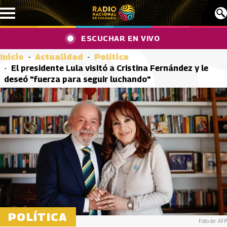
Pasar al contenido principal
ESCUCHAR EN VIVO
Inicio
Actualidad
Política
El presidente Lula visitó a Cristina Fernández y le
deseó "fuerza para seguir luchando"
POLÍTICA
Foto de: AFP