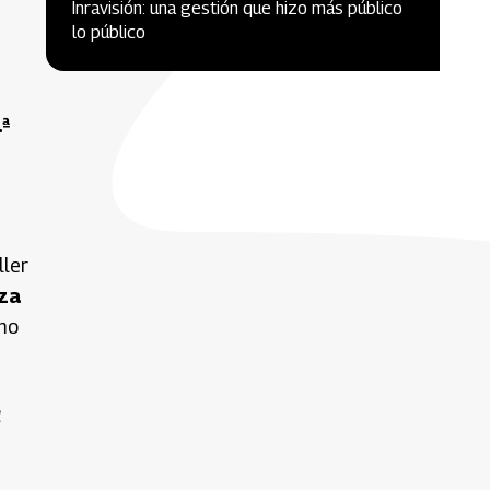
Inravisión: una gestión que hizo más público
lo público
ª
ller
za
mo
a