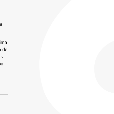
a
xima
a de
es
ón