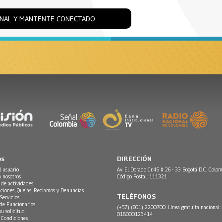
ONAL Y MANTENTE CONECTADO
os
DIRECCIÓN
l usuario
Av. El Dorado Cr.45 # 26 - 33 Bogotá D.C. Colom
n nosotros
Código Postal: 111321
 de actividades
ciones, Quejas, Reclamos y Denuncias
TELÉFONOS
Servicios
 de Funcionarios
(+57) (601) 2200700. Línea gratuita nacional:
su solicitud
018000123414
 Condiciones