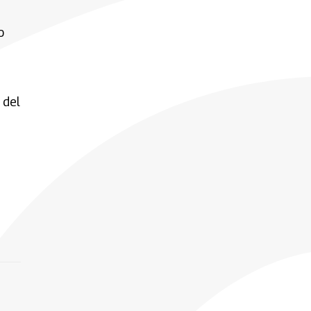
o
 del