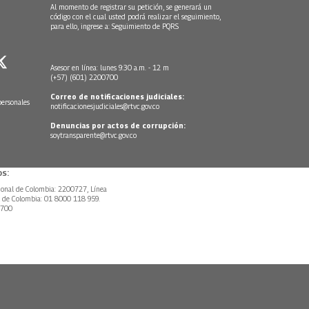
Al momento de registrar su petición, se generará un
código con el cual usted podrá realizar el seguimiento,
para ello, ingrese a:
Seguimiento de PQRS
Asesor en línea: lunes 9:30 a.m. - 12 m
(+57) (601) 2200700
Correo de notificaciones judiciales:
personales
notificacionesjudiciales@rtvc.gov.co
Denuncias por actos de corrupción:
soytransparente@rtvc.gov.co
s:
ional de Colombia: 2200727, Línea
l de Colombia: 01 8000 118 959.
0700