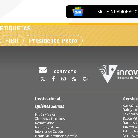
SIGUE A RADIONACI
ETIQUETAS
Fusil
Presidente Petro
CONTACTO
Institucional
Servici
Quiénes Somos
Atención a
Trabaja co
Calendario
Misión y Visión
Buzón Peti
Objetivos y funciones
Trámites y 
Normatividad
Directorio
Políticas y Planes
Estado de 
Informes de Gestión
Términos y
Manual de producción y estilo