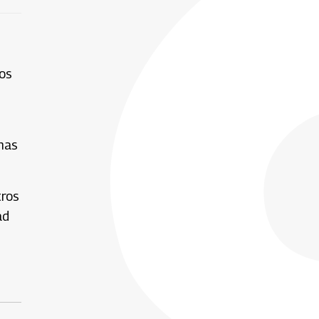
nos
enas
tros
ad