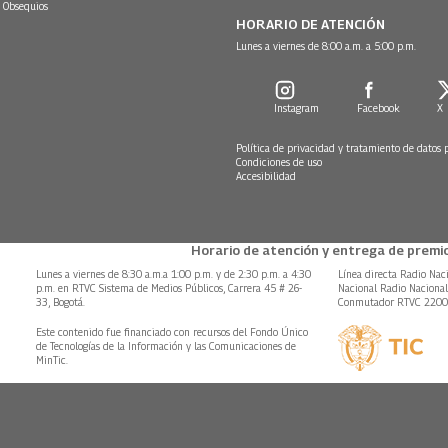
 Obsequios
HORARIO DE ATENCIÓN
Lunes a viernes de 8:00 a.m. a 5:00 p.m.
Instagram
Facebook
X
Política de privacidad y tratamiento de datos 
Condiciones de uso
Accesibilidad
Horario de atención y entrega de premio
Lunes a viernes de 8:30 a.m.a 1:00 p.m. y de 2:30 p.m. a 4:30
Línea directa Radio Nac
p.m. en RTVC Sistema de Medios Públicos, Carrera 45 # 26-
Nacional Radio Naciona
33, Bogotá.
Conmutador RTVC 220
Este contenido fue financiado con recursos del Fondo Único
de Tecnologías de la Información y las Comunicaciones de
MinTic.