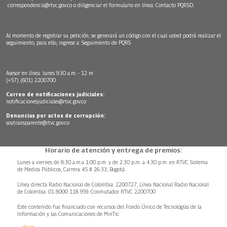
correspondencia@rtvc.gov.co
o diligenciar el formulario en línea:
Contacto PQRSD.
Al momento de registrar su petición, se generará un código con el cual usted podrá realizar el
seguimiento, para ello, ingrese a:
Seguimiento de PQRS
Asesor en línea: lunes 9:30 a.m. - 12 m
(+57) (601) 2200700
Correo de notificaciones judiciales:
notificacionesjudiciales@rtvc.gov.co
Denuncias por actos de corrupción:
soytransparente@rtvc.gov.co
Horario de atención y entrega de premios:
Lunes a viernes de 8:30 a.m.a 1:00 p.m. y de 2:30 p.m. a 4:30 p.m. en RTVC Sistema
de Medios Públicos, Carrera 45 # 26-33, Bogotá.
Línea directa Radio Nacional de Colombia: 2200727, Línea Nacional Radio Nacional
de Colombia: 01 8000 118 959. Conmutador RTVC 2200700
Este contenido fue financiado con recursos del Fondo Único de Tecnologías de la
Información y las Comunicaciones de MinTic.