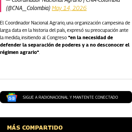
(@CNA_Colombia)
May 14, 2026
El Coordinador Nacional Agrario, una organización campesina de
larga data en la historia del país, expresó su preocupación ante
la medida, insitiendo al Congreso
"en la necesidad de
defender la separación de poderes y a no desconocer el
régimen agrario"
.
Artículos Player
SIGUE A RADIONACIONAL Y MANTENTE CONECTADO
MÁS COMPARTIDO