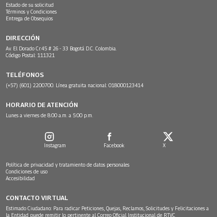
Estado de su solicitud
Términos y Condiciones
Entrega de Obsequios
DIRECCIÓN
Av. El Dorado Cr.45 # 26 - 33 Bogotá D.C. Colombia.
Código Postal: 111321
TELÉFONOS
(+57) (601) 2200700. Línea gratuita nacional: 018000123414
HORARIO DE ATENCIÓN
Lunes a viernes de 8:00 a.m. a 5:00 p.m.
Instagram
Facebook
X
Política de privacidad y tratamiento de datos personales
Condiciones de uso
Accesibilidad
CONTACTO VIRTUAL
Estimado Ciudadano: Para radicar Peticiones, Quejas, Reclamos, Solicitudes y Felicitaciones a
la Entidad puede remitir lo pertinente al Correo Oficial Institucional de RTVC