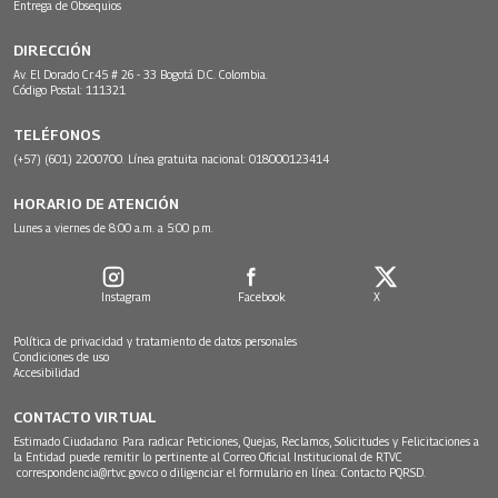
Entrega de Obsequios
DIRECCIÓN
Av. El Dorado Cr.45 # 26 - 33 Bogotá D.C. Colombia.
Código Postal: 111321
TELÉFONOS
(+57) (601) 2200700. Línea gratuita nacional: 018000123414
HORARIO DE ATENCIÓN
Lunes a viernes de 8:00 a.m. a 5:00 p.m.
Instagram
Facebook
X
Política de privacidad y tratamiento de datos personales
Condiciones de uso
Accesibilidad
CONTACTO VIRTUAL
Estimado Ciudadano: Para radicar Peticiones, Quejas, Reclamos, Solicitudes y Felicitaciones a
la Entidad puede remitir lo pertinente al Correo Oficial Institucional de RTVC
correspondencia@rtvc.gov.co
o diligenciar el formulario en línea:
Contacto PQRSD.