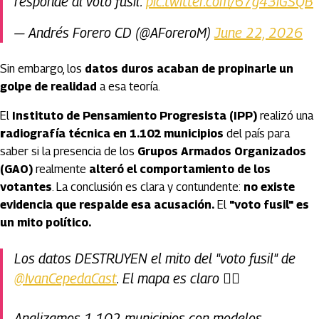
responde al voto fusil.
pic.twitter.com/67g43iGSQB
— Andrés Forero CD (@AForeroM)
June 22, 2026
Sin embargo, los
datos duros acaban de propinarle un
golpe de realidad
a esa teoría.
El
Instituto de Pensamiento Progresista (IPP)
realizó una
r
adiografía técnica en 1.102 municipios
del país para
saber si la presencia de los
Grupos Armados Organizados
(GAO)
realmente
alteró el comportamiento de los
votantes
. La conclusión es clara y contundente:
no existe
evidencia que respalde esa acusación.
El
"voto fusil" es
un mito político.
Los datos DESTRUYEN el mito del "voto fusil" de
@IvanCepedaCast
. El mapa es claro 👇🏽
Analizamos 1.102 municipios con modelos