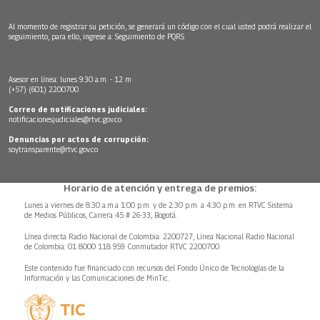
Al momento de registrar su petición, se generará un código con el cual usted podrá realizar el
seguimiento, para ello, ingrese a:
Seguimiento de PQRS
Asesor en línea: lunes 9:30 a.m. - 12 m
(+57) (601) 2200700
Correo de notificaciones judiciales:
notificacionesjudiciales@rtvc.gov.co
Denuncias por actos de corrupción:
soytransparente@rtvc.gov.co
Horario de atención y entrega de premios:
Lunes a viernes de 8:30 a.m.a 1:00 p.m. y de 2:30 p.m. a 4:30 p.m. en RTVC Sistema
de Medios Públicos, Carrera 45 # 26-33, Bogotá.
Línea directa Radio Nacional de Colombia: 2200727, Línea Nacional Radio Nacional
de Colombia: 01 8000 118 959. Conmutador RTVC 2200700
Este contenido fue financiado con recursos del Fondo Único de Tecnologías de la
Información y las Comunicaciones de MinTic.