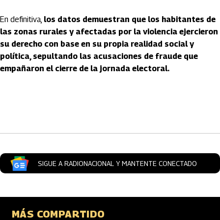
En definitiva,
los datos demuestran que los habitantes de
las zonas rurales y afectadas por la violencia ejercieron
su derecho con base en su propia realidad social y
política, sepultando las acusaciones de fraude que
empañaron el cierre de la jornada electoral.
Artículos Player
SIGUE A RADIONACIONAL Y MANTENTE CONECTADO
MÁS COMPARTIDO