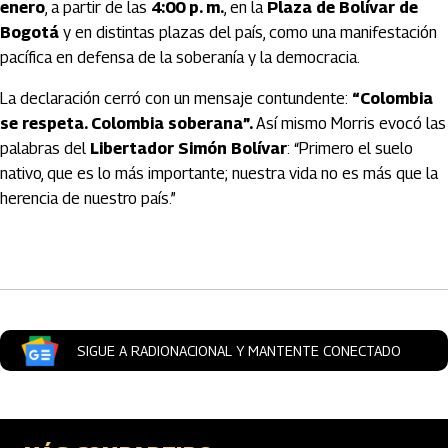
enero
, a partir de las
4:00 p. m.
, en la
Plaza de Bolívar de
Bogotá
y en distintas plazas del país, como una manifestación
pacífica en defensa de la soberanía y la democracia.
La declaración cerró con un mensaje contundente:
“Colombia
se respeta. Colombia soberana”.
Así mismo Morris evocó las
palabras del
Libertador Simón Bolívar
: “Primero el suelo
nativo, que es lo más importante; nuestra vida no es más que la
herencia de nuestro país.”
Artículos Player
SIGUE A RADIONACIONAL Y MANTENTE CONECTADO