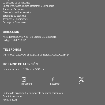
Calendario de actividades
Buzón Peticiones, Quejas, Reclamos y Denuncias
Trámites y Servicios
Directorio de Funcionarios
Estado de su solicitud
Términos y Condiciones
Entrega de Obsequios
DIRECCIÓN
Av. El Dorado Cr.45 # 26 - 33 Bogotá D.C. Colombia.
Código Postal: 111321
TELÉFONOS
(+57) (601) 2200700. Línea gratuita nacional: 018000123414
HORARIO DE ATENCIÓN
Lunes a viernes de 8:00 a.m. a 5:00 p.m.
Instagram
Facebook
X
Política de privacidad y tratamiento de datos personales
Condiciones de uso
Accesibilidad