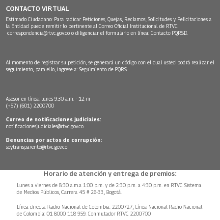
CONTACTO VIRTUAL
Estimado Ciudadano: Para radicar Peticiones, Quejas, Reclamos, Solicitudes y Felicitaciones a
la Entidad puede remitir lo pertinente al Correo Oficial Institucional de RTVC
correspondencia@rtvc.gov.co
o diligenciar el formulario en línea:
Contacto PQRSD.
Al momento de registrar su petición, se generará un código con el cual usted podrá realizar el
seguimiento, para ello, ingrese a:
Seguimiento de PQRS
Asesor en línea: lunes 9:30 a.m. - 12 m
(+57) (601) 2200700
Correo de notificaciones judiciales:
notificacionesjudiciales@rtvc.gov.co
Denuncias por actos de corrupción:
soytransparente@rtvc.gov.co
Horario de atención y entrega de premios:
Lunes a viernes de 8:30 a.m.a 1:00 p.m. y de 2:30 p.m. a 4:30 p.m. en RTVC Sistema
de Medios Públicos, Carrera 45 # 26-33, Bogotá.
Línea directa Radio Nacional de Colombia: 2200727, Línea Nacional Radio Nacional
de Colombia: 01 8000 118 959. Conmutador RTVC 2200700