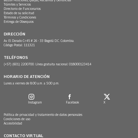
Trámites y Servicios
Directorio de Funcionarios
Estado de su solicitud
Términos y Condiciones
Entrega de Obsequios
DIRECCIÓN
Av. El Dorado Cr.45 # 26 - 33 Bogotá D.C. Colombia.
Código Postal: 111321
TELÉFONOS
(+57) (601) 2200700. Línea gratuita nacional: 018000123414
HORARIO DE ATENCIÓN
Lunes a viernes de 8:00 a.m. a 5:00 p.m.
Instagram
Facebook
X
Política de privacidad y tratamiento de datos personales
Condiciones de uso
Accesibilidad
CONTACTO VIRTUAL