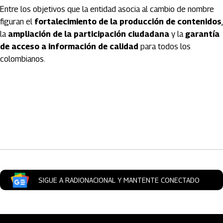
Entre los objetivos que la entidad asocia al cambio de nombre
figuran el
fortalecimiento de la producción de contenidos
,
la
ampliación de la participación ciudadana
y la
garantía
de acceso a información de calidad
para todos los
colombianos.
Artículos Player
SIGUE A RADIONACIONAL Y MANTENTE CONECTADO