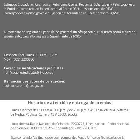
Estimado Ciudadano: Para radicar Peticiones, Quejas, Reclamos, Solicitudes y Felicitaciones a
la Entidad puede remitir lo pertinente al Correo Oficial Institucional de RTVC
correspondencia@rtvc.gov.co
o diligenciar el formulario en línea:
Contacto PQRSD.
Al momento de registrar su petición, se generará un código con el cual usted podrá realizar el
seguimiento, para ello, ingrese a:
Seguimiento de PQRS
Asesor en línea: lunes 9:30 a.m. - 12 m
(+57) (601) 2200700
Correo de notificaciones judiciales:
notificacionesjudiciales@rtvc.gov.co
Denuncias por actos de corrupción:
soytransparente@rtvc.gov.co
Horario de atención y entrega de premios:
Lunes a viernes de 8:30 a.m.a 1:00 p.m. y de 2:30 p.m. a 4:30 p.m. en RTVC Sistema
de Medios Públicos, Carrera 45 # 26-33, Bogotá.
Línea directa Radio Nacional de Colombia: 2200727, Línea Nacional Radio Nacional
de Colombia: 01 8000 118 959. Conmutador RTVC 2200700
Este contenido fue financiado con recursos del Fondo Único de Tecnologías de la