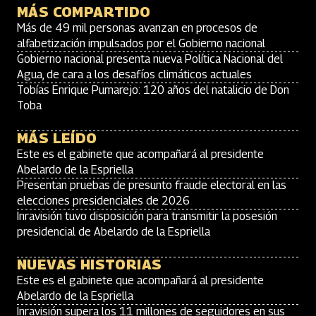
MÁS COMPARTIDO
Más de 49 mil personas avanzan en procesos de
alfabetización impulsados por el Gobierno nacional
Gobierno nacional presenta nueva Política Nacional del
Agua, de cara a los desafíos climáticos actuales
Tobías Enrique Pumarejo: 120 años del natalicio de Don
Toba
MÁS LEÍDO
Este es el gabinete que acompañará al presidente
Abelardo de la Espriella
Presentan pruebas de presunto fraude electoral en las
elecciones presidenciales de 2026
Inravisión tuvo disposición para transmitir la posesión
presidencial de Abelardo de la Espriella
NUEVAS HISTORIAS
Este es el gabinete que acompañará al presidente
Abelardo de la Espriella
Inravisión supera los 11 millones de seguidores en sus