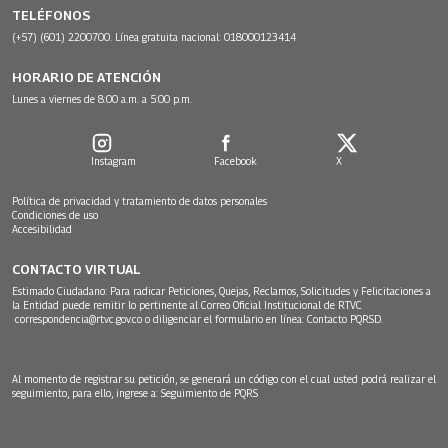
TELÉFONOS
(+57) (601) 2200700. Línea gratuita nacional: 018000123414
HORARIO DE ATENCIÓN
Lunes a viernes de 8:00 a.m. a 5:00 p.m.
Instagram
Facebook
X
Política de privacidad y tratamiento de datos personales
Condiciones de uso
Accesibilidad
CONTACTO VIRTUAL
Estimado Ciudadano: Para radicar Peticiones, Quejas, Reclamos, Solicitudes y Felicitaciones a
la Entidad puede remitir lo pertinente al Correo Oficial Institucional de RTVC
correspondencia@rtvc.gov.co
o diligenciar el formulario en línea:
Contacto PQRSD.
Al momento de registrar su petición, se generará un código con el cual usted podrá realizar el
seguimiento, para ello, ingrese a:
Seguimiento de PQRS