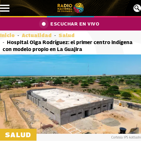
Pasar al contenido principal
ESCUCHAR EN VIVO
Inicio
Actualidad
Salud
Hospital Olga Rodríguez: el primer centro indígena
con modelo propio en La Guajira
SALUD
Cortesía IPS kottushi