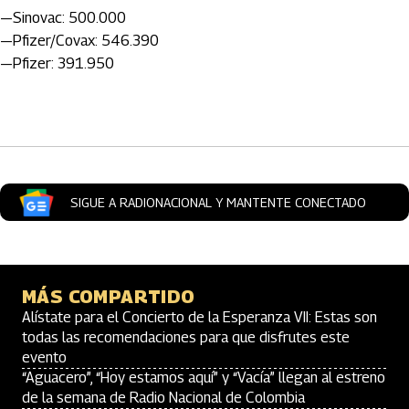
—Sinovac: 500.000
—Pfizer/Covax: 546.390
—Pfizer: 391.950
Artículos Player
SIGUE A RADIONACIONAL Y MANTENTE CONECTADO
MÁS COMPARTIDO
Alístate para el Concierto de la Esperanza VII: Estas son
todas las recomendaciones para que disfrutes este
evento
“Aguacero”, “Hoy estamos aquí” y “Vacía” llegan al estreno
de la semana de Radio Nacional de Colombia