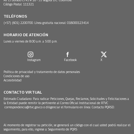
Código Postal: 111321
TELÉFONOS
(+57) (601) 2200700. Línea gratuita nacional: 018000123414
HORARIO DE ATENCIÓN
Lunes a viernes de 8:00 a.m. a 5:00 p.m.
Instagram
Facebook
X
Política de privacidad y tratamiento de datos personales
Condiciones de uso
Accesibilidad
CONTACTO VIRTUAL
Estimado Ciudadano: Para radicar Peticiones, Quejas, Reclamos, Solicitudes y Felicitaciones a
la Entidad puede remitir lo pertinente al Correo Oficial Institucional de RTVC
correspondencia@rtvc.gov.co
o diligenciar el formulario en línea:
Contacto PQRSD.
Al momento de registrar su petición, se generará un código con el cual usted podrá realizar el
seguimiento, para ello, ingrese a:
Seguimiento de PQRS