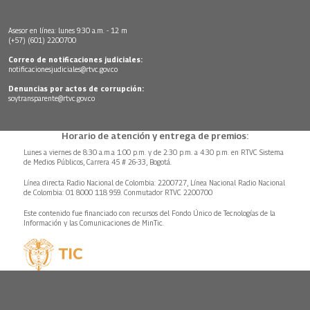
Asesor en línea: lunes 9:30 a.m. - 12 m
(+57) (601) 2200700
Correo de notificaciones judiciales:
notificacionesjudiciales@rtvc.gov.co
Denuncias por actos de corrupción:
soytransparente@rtvc.gov.co
Horario de atención y entrega de premios:
Lunes a viernes de 8:30 a.m.a 1:00 p.m. y de 2:30 p.m. a 4:30 p.m. en RTVC Sistema
de Medios Públicos, Carrera 45 # 26-33, Bogotá.
Línea directa Radio Nacional de Colombia: 2200727, Línea Nacional Radio Nacional
de Colombia: 01 8000 118 959. Conmutador RTVC 2200700
Este contenido fue financiado con recursos del Fondo Único de Tecnologías de la
Información y las Comunicaciones de MinTic.